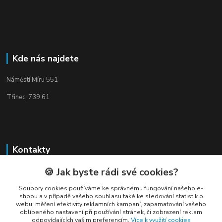
Kde nás najdete
Náměstí Míru 551
Třinec, 739 61
Kontakty
🍪 Jak byste rádi své cookies?
Soubory cookies používáme ke správnému fungování našeho e-
shopu a v případě vašeho souhlasu také ke sledování statistik o
webu, měření efektivity reklamních kampaní, zapamatování vašeho
Elogos
oblíbeného nastavení při používání stránek, či zobrazení reklam
odpovídajících vašim preferencím.
Více k využití cookies