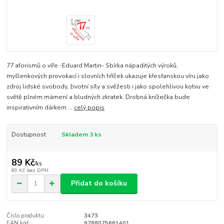
77 aforismů o víře -Eduard Martin- Sbírka nápaditých výroků,
myšlenkových provokací i slovních hříček ukazuje křesťanskou víru jako
zdroj lidské svobody, životní síly a svěžesti i jako spolehlivou kotvu ve
světě plném mámení a bludných zkratek. Drobná knížečka bude
inspirativním dárkem ...
celý popis
Dostupnost
Skladem 3 ks
89 Kč
/
ks
89 Kč
bez DPH
Přidat do košíku
Číslo produktu:
3473
EAN kód:
9788075661401