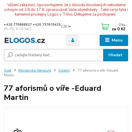
.Vážení zákazníci, Upozorňujeme ,že z důvodu dovolených nebudeme
schopni od 3.8 do 17.8. zpracovávat Vaše objednávky . Také se to tyká i
kamenné prodejny Logos v Třinci. Děkujeme za pochopení .
0
ks
+420 775688827 +420 737670415
CZK
za
0 Kč
(Po-Pá, 9-16 hod.)
Menu
Hledat
Úvod
Křesťanská literatura
Ostatní
77 aforismů o víře -Eduard
Martin
77 aforismů o víře -Eduard
Martin