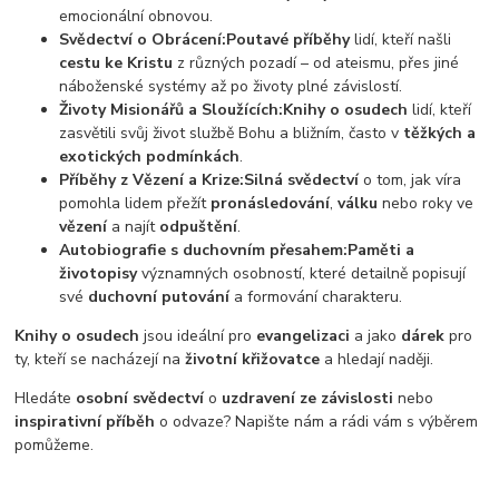
emocionální obnovou.
Svědectví o Obrácení:
Poutavé příběhy
lidí, kteří našli
cestu ke Kristu
z různých pozadí – od ateismu, přes jiné
náboženské systémy až po životy plné závislostí.
Životy Misionářů a Sloužících:
Knihy o osudech
lidí, kteří
zasvětili svůj život službě Bohu a bližním, často v
těžkých a
exotických podmínkách
.
Příběhy z Vězení a Krize:
Silná svědectví
o tom, jak víra
pomohla lidem přežít
pronásledování
,
válku
nebo roky ve
vězení
a najít
odpuštění
.
Autobiografie s duchovním přesahem:
Paměti a
životopisy
významných osobností, které detailně popisují
své
duchovní putování
a formování charakteru.
Knihy o osudech
jsou ideální pro
evangelizaci
a jako
dárek
pro
ty, kteří se nacházejí na
životní křižovatce
a hledají naději.
Hledáte
osobní svědectví
o
uzdravení ze závislosti
nebo
inspirativní příběh
o odvaze? Napište nám a rádi vám s výběrem
pomůžeme.