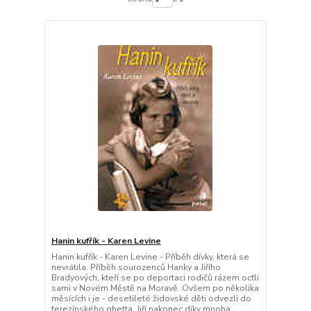
Hanin kufřík - Karen Levine
Hanin kufřík - Karen Levine - Příběh dívky, která se
nevrátila. Příběh sourozenců Hanky a Jiřího
Bradyových, kteří se po deportaci rodičů rázem octli
sami v Novém Městě na Moravě. Ovšem po několika
měsících i je - desetileté židovské děti odvezli do
terezínského ghetta. Jiří nakonec díky mnoha...