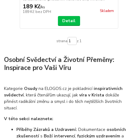
189 Kč
/
ks
Skladem
189 Kč
bez DPH
Detail
strana
z 1
Osobní Svědectví a Životní Přeměny:
Inspirace pro Vaši Víru
Kategorie
Osudy
na ELOGOS.cz je pokladnicí
inspirativních
svědectví
, která čtenářům ukazují, jak
víra v Krista
dokáže
přinést radikální změnu a smysl i do těch nejtěžších životních
situací.
V této sekci naleznete:
Příběhy Zázraků a Uzdravení:
Dokumentace
osobních
zkušeností
s
Boží intervencí
,
fyzickým uzdravením
a