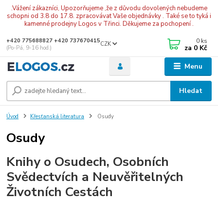
.Vážení zákazníci, Upozorňujeme ,že z důvodu dovolených nebudeme
schopni od 3.8 do 17.8. zpracovávat Vaše objednávky . Také se to tyká i
kamenné prodejny Logos v Třinci. Děkujeme za pochopení .
0
ks
+420 775688827 +420 737670415
CZK
za
0 Kč
(Po-Pá, 9-16 hod.)
Menu
Hledat
Úvod
Křesťanská literatura
Osudy
Osudy
Knihy o Osudech, Osobních
Svědectvích a Neuvěřitelných
Životních Cestách