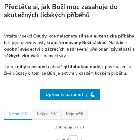
Přečtěte si, jak Boží moc zasahuje do
skutečných lidských příběhů
Vítejte v sekci
Osudy
, kde naleznete
silné a autentické příběhy
lidí, jejichž životy byly
transformovány Boží láskou
. Nabízíme
osobní svědectví
o
zázracích
,
uzdravení
, překonání
závislostí
a
těžkých zkoušek
s pomocí víry.
Tyto
knihy o osudech
přinášejí
hlubokou naději
, povzbuzení a
živé důkazy o tom, že
Bůh
je aktivní v každém lidském příběhu.
Upřesnit parametry
Nejnovější
Nejlevnější
Nejdražší
Zobrazuji 1-1 z 1
strana
z 1