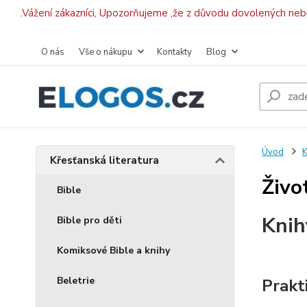
.Vážení zákazníci, Upozorňujeme ,že z důvodu dovolených ne
O nás
Vše o nákupu
Kontakty
Blog
Úvod
K
Křesťanská literatura
Živo
Bible
Knih
Bible pro děti
Komiksové Bible a knihy
Beletrie
Prakt