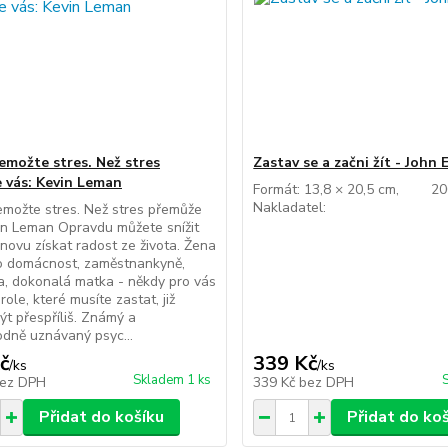
řemožte stres. Než stres
Zastav se a začni žít - John
 vás: Kevin Leman
Formát: 13,8 × 20,5 cm, 
Nakladatel:
emožte stres. Než stres přemůže
in Leman Opravdu můžete snížit
znovu získat radost ze života. Žena
 o domácnost, zaměstnankyně,
, dokonalá matka - někdy pro vás
ole, které musíte zastat, již
t přespříliš. Známý a
dně uznávaný psyc...
č
339 Kč
/
ks
/
ks
Skladem 1 ks
ez DPH
339 Kč
bez DPH
Přidat do košíku
Přidat do ko