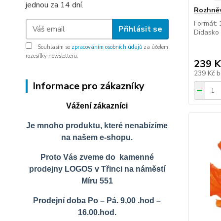
jednou za 14 dní.
Rozhněv
Formát: 
Přihlásit se
Didasko 
Souhlasím se
zpracováním osobních údajů
za účelem
rozesílky newsletteru.
239 K
239 Kč
b
Informace pro zákazníky
Vážení zákazníci
Je mnoho produktu, které nenabízíme
na našem e-shopu.
Proto Vás zveme do kamenné
prodejny LOGOS v Třinci na náměstí
Míru 551
Prodejní doba Po – Pá. 9,00 .hod –
16.00.hod.