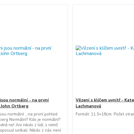
jsou normální - na první
Vězení s klíčem uvnitř - Kate
 John Ortberg
Lachmanová
jsou normální ...na první pohled
Formát: 11.5×18cm. Počet stra
berg Normální? Kdo je normální?
ně ne! Ani nikdo z lidí, s nimiž
doposud setkali. Nikdo z nás není