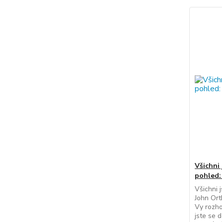
Všichni 
pohled:
Všichni 
John Ort
Vy rozhod
jste se 