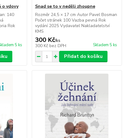
á o vdovy
Snad se to v neděli zhoupne
ran: 140
Rozměr 24,5 × 17 cm Autor Pavel Bosman
ná
Počet stránek 100 Vazba pevná Rok
oria Rok
vydání 2025 Vydavatel Nakladatelství
KMS
300 Kč
/
ks
Skladem 5 ks
Skladem 5 ks
300 Kč
bez DPH
šíku
Přidat do košíku