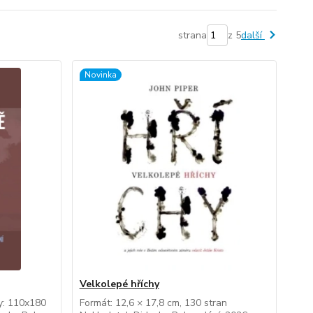
strana
z 5
další
Novinka
Velkolepé hříchy
y: 110x180
Formát: 12,6 × 17,8 cm, 130 stran