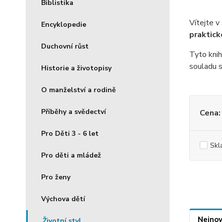
Biblistika
Vítejte v
Encyklopedie
praktick
Duchovní růst
Tyto kni
souladu s
Historie a životopisy
O manželství a rodině
Příběhy a svědectví
Cena:
Pro Děti 3 - 6 let
Skl
Pro děti a mládež
Pro ženy
Výchova dětí
Nejnov
Životní styl