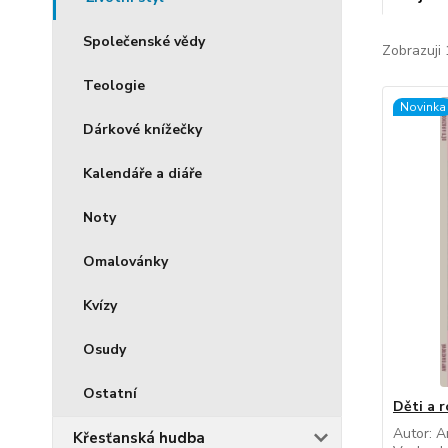
Společenské vědy
Zobrazuji 
Teologie
Novinka
Dárkové knížečky
Kalendáře a diáře
Noty
Omalovánky
Kvízy
Osudy
Ostatní
Děti a 
Autor: 
Křesťanská hudba