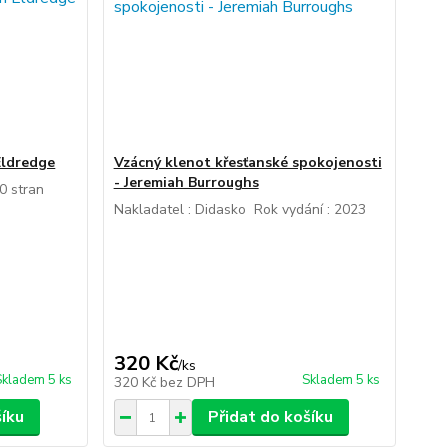
 Eldredge
Vzácný klenot křesťanské spokojenosti
- Jeremiah Burroughs
200 stran
Nakladatel : Didasko Rok vydání : 2023
320 Kč
/
ks
Skladem 5 ks
Skladem 5 ks
320 Kč
bez DPH
šíku
Přidat do košíku