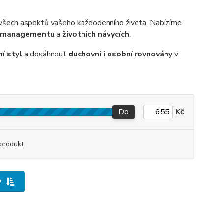
všech aspektů vašeho každodenního života. Nabízíme
 managementu
a
životních návycích
.
í styl
a dosáhnout
duchovní i osobní rovnováhy
v
Do
Kč
produkt
y