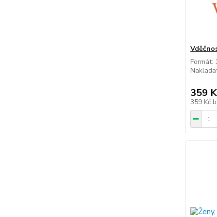
Vděčnos
Formát: 
Nakladat
359 K
359 Kč
b