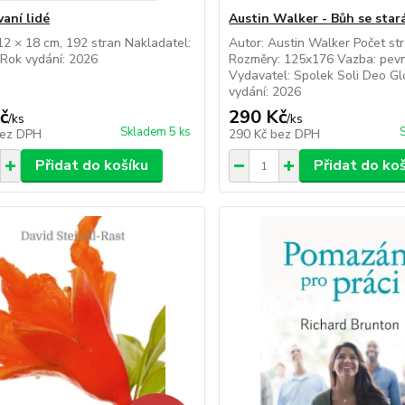
aní lidé
Austin Walker - Bůh se star
12 × 18 cm, 192 stran Nakladatel:
Autor: Austin Walker Počet st
Rok vydání: 2026
Rozměry: 125x176 Vazba: pev
Vydavatel: Spolek Soli Deo Gl
vydání: 2026
č
290 Kč
/
ks
/
ks
Skladem 5 ks
ez DPH
290 Kč
bez DPH
Přidat do košíku
Přidat do ko