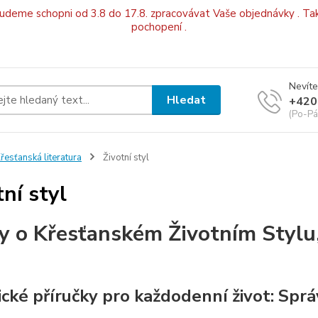
budeme schopni od 3.8 do 17.8. zpracovávat Vaše objednávky . Tak
pochopení .
Nevíte
Hledat
+420
(Po-Pá
řesťanská literatura
Životní styl
tní styl
y o Křesťanském Životním Stylu, 
ické příručky pro každodenní život: Spr