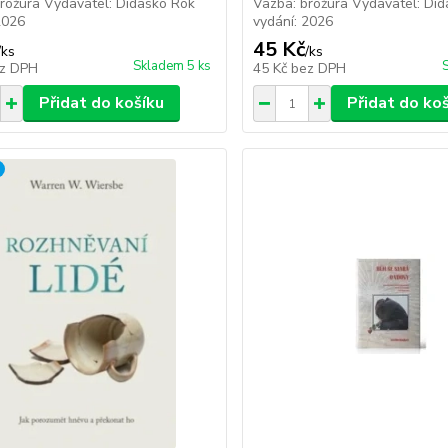
rožura Vydavatel: Didasko Rok
Vazba: brožura Vydavatel: Di
2026
vydání: 2026
45 Kč
/
ks
/
ks
Skladem 5 ks
z DPH
45 Kč
bez DPH
Přidat do košíku
Přidat do ko