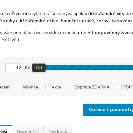
 sekci
Životní styl
, která se zabývá aplikací
křesťanské víry
do 
é knihy
o
křesťanské etice
,
finanční správě
,
zdraví
,
časovém
hy vám pomohou činit moudrá rozhodnutí, vést
odpovědný životn
 Boží vůlí.
Kč
Od
adem
Novinka
Akce
Doprava ZDARMA
TOP 
Upřesnit parametr
ější
Nejlevnější
Nejdražší