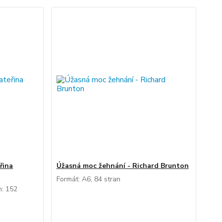
řina
Úžasná moc žehnání - Richard Brunton
Formát: A6, 84 stran
n: 152