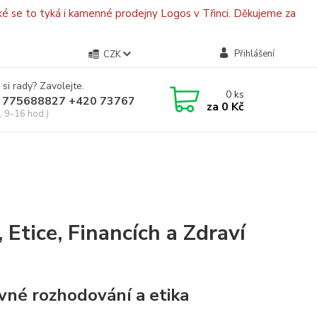
é se to tyká i kamenné prodejny Logos v Třinci. Děkujeme za
Přihlášení
CZK
 si rady? Zavolejte.
0
ks
 775688827 +420 737670415
za
0 Kč
, 9-16 hod.)
Etice, Financích a Zdraví
ávné rozhodování a etika