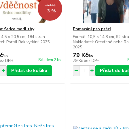
369 Kč
- 3 %
t Srdce modlitby
Pomazáni pro práci
14,5 × 20,5 cm, 184 stran
Formát: 10,5 × 14,8 cm, 92 str
el: Portál Rok vydání: 2025
Nakladatel: Otevřené nebe Ro
2025
č
79 Kč
/
ks
/
ks
Skladem 2 ks
ez DPH
79 Kč
bez DPH
Přidat do košíku
Přidat do ko