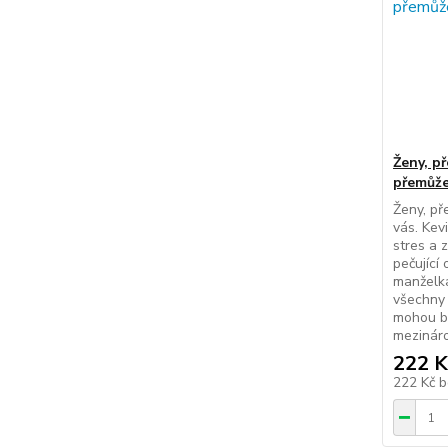
Ženy, p
přemůže
Ženy, př
vás. Kev
stres a 
pečující
manželka
všechny r
mohou bý
mezináro
222 K
222 Kč
b