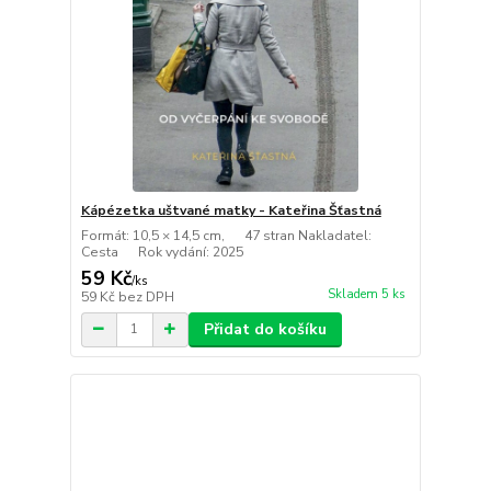
Kápézetka uštvané matky - Kateřina Šťastná
Formát: 10,5 × 14,5 cm, 47 stran Nakladatel:
Cesta Rok vydání: 2025
59 Kč
/
ks
Skladem 5 ks
59 Kč
bez DPH
Přidat do košíku