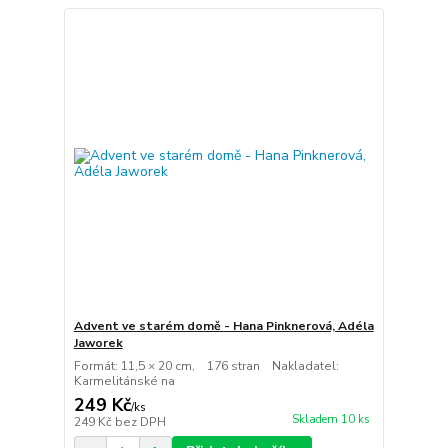
Advent ve starém domě - Hana Pinknerová, Adéla
Jaworek
Formát: 11,5 × 20 cm, 176 stran Nakladatel:
Karmelitánské na
249 Kč
/
ks
Skladem 10 ks
249 Kč
bez DPH