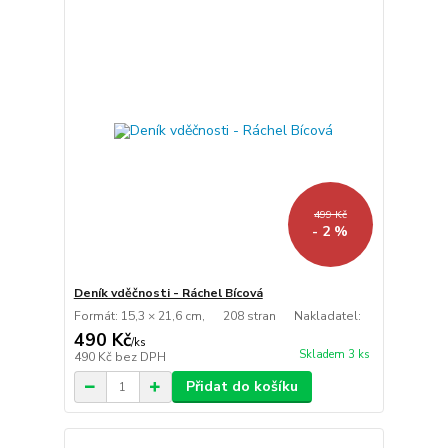
499 Kč
- 2 %
Deník vděčnosti - Ráchel Bícová
Formát: 15,3 × 21,6 cm, 208 stran Nakladatel:
490 Kč
/
ks
Skladem 3 ks
490 Kč
bez DPH
Přidat do košíku