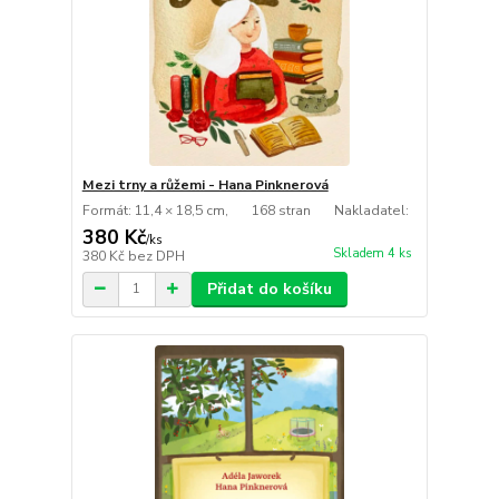
Mezi trny a růžemi - Hana Pinknerová
Formát: 11,4 × 18,5 cm, 168 stran Nakladatel:
380 Kč
/
ks
Skladem 4 ks
380 Kč
bez DPH
Přidat do košíku