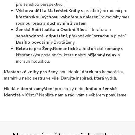
pro ženskou perspektivu.
Výchova dětí a Mateřství:
Knihy
s praktickými radami pro
křesťanskou výchovu
,
vyhoření
a nalezení rovnováhy mezi
rodinou, prací a
duchovním životem
.
Ženská Spiritualita a Osobní Růst:
Literatura o
sebehodnotě
,
odpuštění
, překonávání
strachu
a plnění
Božího povolání
v životě ženy.
Beletrie pro Ženy:
Romantické
a
historické romány
s
křesťanským poselstvím, které nabízí
příjemný relax
s
morální hloubkou.
Křesťanské knihy pro ženy
jsou ideální
dárek
pro kamarádku,
maminku nebo sestru ve víře. Darujte inspiraci, která vydrží.
Hledáte
denní zamyšlení
pro matky nebo
knihu o ženské
identitě
v Kristu? Napište nám a rádi vám s výběrem pomůžeme.