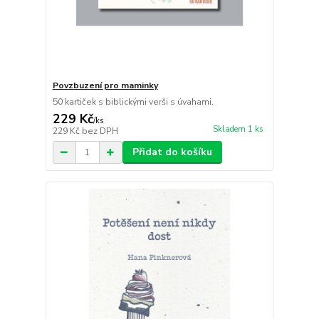
Povzbuzení pro maminky
50 kartiček s biblickými verši s úvahami.
229 Kč
/
ks
Skladem 1 ks
229 Kč
bez DPH
Přidat do košíku