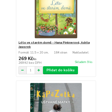
Léto ve starém domě - Hana Pinknerová, Adéla
Jaworek
Formát: 11,5 × 20 cm, 184 stran Nakladatel:
269 Kč
/
ks
Skladem 9 ks
269 Kč
bez DPH
Přidat do košíku