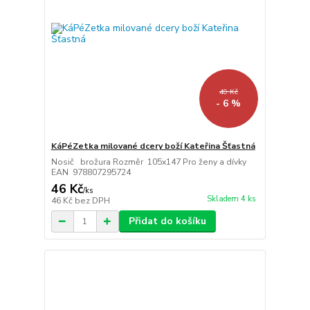
49 Kč
- 6 %
KáPéZetka milované dcery boží Kateřina Šťastná
Nosič brožura Rozměr 105x147 Pro ženy a dívky
EAN 978807295724
46 Kč
/
ks
Skladem 4 ks
46 Kč
bez DPH
Přidat do košíku