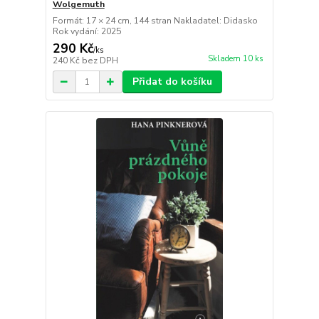
Wolgemuth
Formát: 17 × 24 cm, 144 stran Nakladatel: Didasko
Rok vydání: 2025
290 Kč
/
ks
Skladem 10 ks
240 Kč
bez DPH
Přidat do košíku