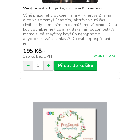
Vůně prázdného pokoje - Hana Pinknerová
Vůně prázdného pokoje Hana Pinknerová Známá
autorka se zamýšlí nad tím, jak trávit volný čas –
chvíle, kdy „nemusíme nic a můžeme všechno“. Co a
kdy podnikneme? Co a jak zláká naši pozornost? A
máme si dělat výčitky, když úplně vypneme,
abychom si vyčistili hlavu? Objevit nepospíchání
je...
195 Kč
/
ks
Skladem 5 ks
195 Kč
bez DPH
Přidat do košíku