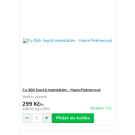
Co Bůh šeptá maminkám - Hana Pinknerová
Vazba: vázaná
299 Kč
/
ks
Skladem 7 ks
299 Kč
bez DPH
Přidat do košíku