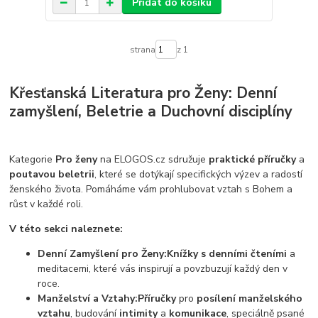
Přidat do košíku
strana
z 1
Křesťanská Literatura pro Ženy: Denní
zamyšlení, Beletrie a Duchovní disciplíny
Kategorie
Pro ženy
na ELOGOS.cz sdružuje
praktické příručky
a
poutavou beletrii
, které se dotýkají specifických výzev a radostí
ženského života. Pomáháme vám prohlubovat vztah s Bohem a
růst v každé roli.
V této sekci naleznete:
Denní Zamyšlení pro Ženy:
Knížky s denními čteními
a
meditacemi, které vás inspirují a povzbuzují každý den v
roce.
Manželství a Vztahy:
Příručky
pro
posílení manželského
vztahu
, budování
intimity
a
komunikace
, speciálně psané