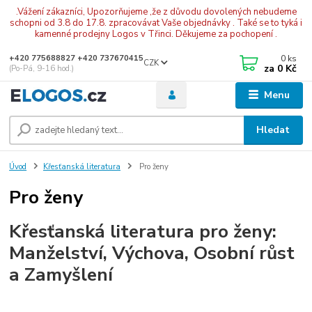
.Vážení zákazníci, Upozorňujeme ,že z důvodu dovolených nebudeme
schopni od 3.8 do 17.8. zpracovávat Vaše objednávky . Také se to tyká i
kamenné prodejny Logos v Třinci. Děkujeme za pochopení .
0
ks
+420 775688827 +420 737670415
CZK
za
0 Kč
(Po-Pá, 9-16 hod.)
Menu
Hledat
Úvod
Křesťanská literatura
Pro ženy
Pro ženy
Křesťanská literatura pro ženy:
Manželství, Výchova, Osobní růst
a Zamyšlení