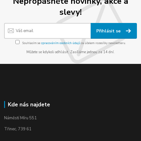
Nepropásněte novinky, akce a
slevy!
Přihlásit se
Souhlasím se
zpracováním osobních údajů
za účelem rozesílky newsletteru.
Můžete se kdykoli odhlásit. Zasíláme jednou za 14 dní.
Kde nás najdete
Náměstí Míru 551
Třinec, 739 61