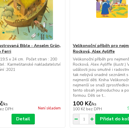
lustrovaná Bible - Anselm Grün,
Velikonoční příběh pro nejm
 Ferri
Rocková, Alex Ayliffe
 19,5 x 24 cm. Počet stran : 200
Velikonoční příběh pro nejmenš
el : Karmelitanské nakladatelství
Rocková, Alex Ayliffe (ilustr.) 
ní :2021
události jsou smutné i radostn
tak nebývá snadné seznámit s
nejmenší děti. Kniha Velikonočn
nejmenší se snaží zprostředko
tento obsah jednoduchou a po
formou. Děti se t...
č
100 Kč
/
ks
/
ks
Není skladem
ez DPH
100 Kč
bez DPH
Detail
Přidat do ko