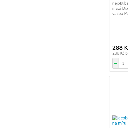
nejoblíb
malá Bib
vazba Po
288 K
288 Kč
b