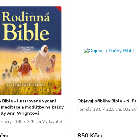
 Bible - Ilustrované vydání
Objevuj příběhy Bible - N. Fa
, meditace a modlitby na každý
Formát: 19,5 × 22,5 cm, 832 st
ally Ann Wrightová
změry : 190 x 225 cm Vydavatel :
č
850 Kč
/
ks
/
ks