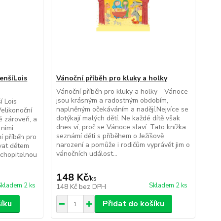
enšíLois
Vánoční příběh pro kluky a holky
Vánoční příběh pro kluky a holky - Vánoce
jsou krásným a radostným obdobím,
í Lois
naplněným očekáváním a nadějí.Nejvíce se
Velikonoční
dotýkají malých dětí. Ne každé dítě však
é zároveň, a
dnes ví, proč se Vánoce slaví. Tato knížka
 nimi
seznámí děti s příběhem o Ježíšově
í příběh pro
narození a pomůže i rodičům vyprávět jim o
vat dětem
vánočních událost...
chopitelnou
148 Kč
/
ks
Skladem 2 ks
Skladem 2 ks
148 Kč
bez DPH
šíku
Přidat do košíku