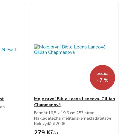
299 Kč
- 7 %
st
Moje první Bible Leena Laneová, Gillian
Chapmanová
ran
Formát:16,5 x 19,5 cm,253 stran
Nakladatel:Karmelitanské nakladatelství
Rok vydání:2008
279 Kč
/
ks