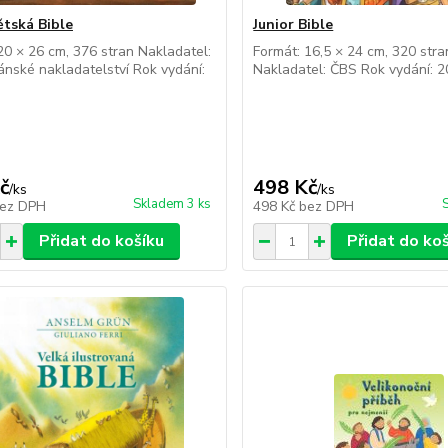
ětská Bible
Junior Bible
20 × 26 cm, 376 stran Nakladatel:
Formát: 16,5 × 24 cm, 320 stra
ánské nakladatelství Rok vydání:
Nakladatel: ČBS Rok vydání: 
č
498 Kč
/
ks
/
ks
Skladem 3 ks
ez DPH
498 Kč
bez DPH
Přidat do košíku
Přidat do ko