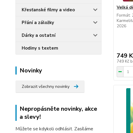
Velká d
Křesťanské filmy a video
Formát: 
Karmelit
Přání a záložky
2026
Dárky a ostatní
Hodiny s textem
749 K
749 Kč
b
Novinky
Zobrazit všechny novinky
Nepropásněte novinky, akce
a slevy!
Můžete se kdykoli odhlásit. Zasíláme