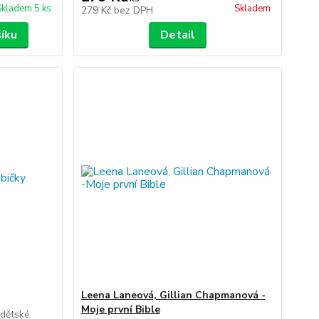
Skladem 5 ks
Skladem
279 Kč
bez DPH
šíku
Detail
Leena Laneová, Gillian Chapmanová -
Moje první Bible
 dětské