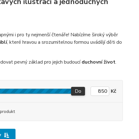
avých ilustrací a jednoduchých
tupnými i pro ty nejmenší čtenáře! Nabízíme široký výběr
blí
, které hravou a srozumitelnou formou uvádějí děti do
udovat pevný základ pro jejich budoucí
duchovní život
.
Do
Kč
produkt
y