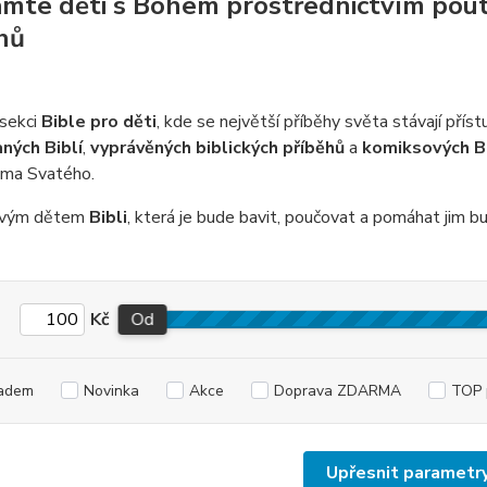
mte děti s Bohem prostřednictvím pout
hů
 sekci
Bible pro děti
, kde se největší příběhy světa stávají přís
aných Biblí
,
vyprávěných biblických příběhů
a
komiksových Bi
sma Svatého.
svým dětem
Bibli
, která je bude bavit, poučovat a pomáhat jim b
Kč
Od
adem
Novinka
Akce
Doprava ZDARMA
TOP 
Upřesnit parametr