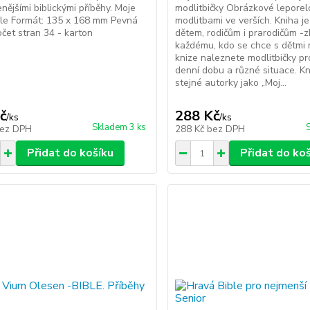
enějšími biblickými příběhy. Moje
modlitbičky Obrázkové leporel
le Formát: 135 x 168 mm Pevná
modlitbami ve verších. Kniha j
čet stran 34 - karton
dětem, rodičům i prarodičům -z
každému, kdo se chce s dětmi 
knize naleznete modlitbičky p
denní dobu a různé situace. Kn
stejné autorky jako „Moj...
č
288 Kč
/
ks
/
ks
Skladem 3 ks
ez DPH
288 Kč
bez DPH
Přidat do košíku
Přidat do ko