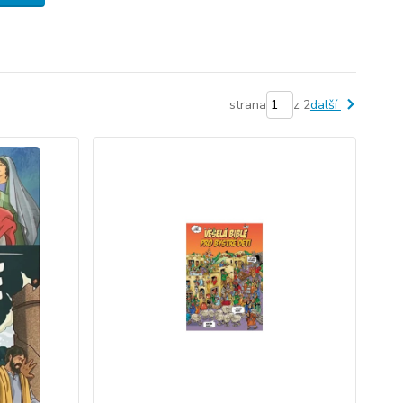
strana
z 2
další