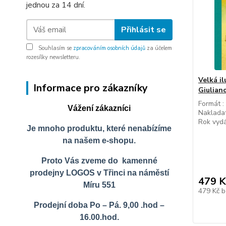
jednou za 14 dní.
Přihlásit se
Souhlasím se
zpracováním osobních údajů
za účelem
rozesílky newsletteru.
Velká i
Informace pro zákazníky
Giuliano
Formát :
Vážení zákazníci
Nakladat
Rok vydá
Je mnoho produktu, které nenabízíme
na našem e-shopu.
Proto Vás zveme do kamenné
prodejny LOGOS v Třinci na náměstí
479 K
Míru 551
479 Kč
b
Prodejní doba Po – Pá. 9,00 .hod –
16.00.hod.