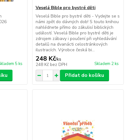
Veselá Bible pro bystré děti
n
Veselá Bible pro bystré děti - Vydejte se s
2026
námi zpět do dávných dob! S touto knihou
nahlédnete přímo do zákulisí biblických
událostí. Veselá Bible pro bystré děti je
zdrojem zábavy i poučení při vyhledávání
detailů na dvanácti celostránkových
ilustracích. Výrobce česká bi...
248 Kč
/
ks
Skladem 5 ks
Skladem 2 ks
248 Kč
bez DPH
šíku
Přidat do košíku