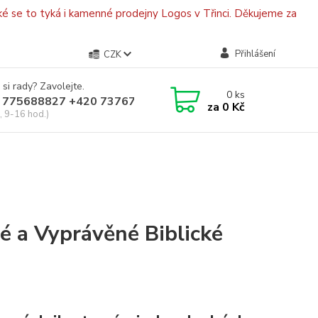
é se to tyká i kamenné prodejny Logos v Třinci. Děkujeme za
Přihlášení
CZK
 si rady? Zavolejte.
0
ks
 775688827 +420 737670415
za
0 Kč
, 9-16 hod.)
vé a Vyprávěné Biblické