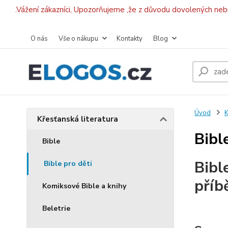
.Vážení zákazníci, Upozorňujeme ,že z důvodu dovolených ne
O nás
Vše o nákupu
Kontakty
Blog
Úvod
K
Křesťanská literatura
Bibl
Bible
Bibl
Bible pro děti
příb
Komiksové Bible a knihy
Beletrie