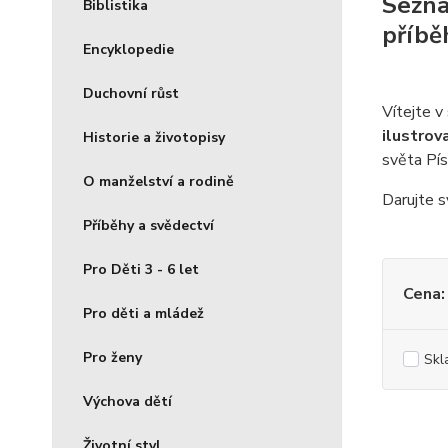
Sezna
Biblistika
příbě
Encyklopedie
Duchovní růst
Vítejte v
ilustrov
Historie a životopisy
světa Pí
O manželství a rodině
Darujte 
Příběhy a svědectví
Pro Děti 3 - 6 let
Cena:
Pro děti a mládež
Pro ženy
Skl
Výchova dětí
Životní styl