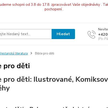
budeme schopni od 3.8 do 17.8. zpracovávat Vaše objednávky . Tak
pochopení .
Nevíte
Hledat
+420
(Po-Pá
řesťanská literatura
Bible pro děti
e pro děti
e pro děti: Ilustrované, Komikso
ěhy