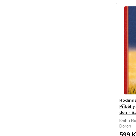
Rodinná
Příběhy
den - S
Kniha Ro
Doron
599 K