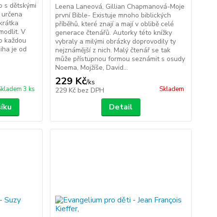
o s dětskými
Leena Laneová, Gillian Chapmanová-Moje
e určena
první Bible- Existuje mnoho biblických
krátka
příběhů, které znají a mají v oblibě celé
modlit. V
generace čtenářů. Autorky této knížky
ro každou
vybraly a milými obrázky doprovodily ty
iha je od
nejznámější z nich. Malý čtenář se tak
může přístupnou formou seznámit s osudy
Noema, Mojžíše, David...
229 Kč
/
ks
Skladem 3 ks
Skladem
229 Kč
bez DPH
šíku
Detail