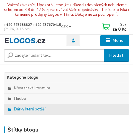
.Vážení zákazníci, Upozorňujeme ,že z důvodu dovolených nebudeme
schopni od 3.8 do 17.8. zpracovávat Vaše objednávky . Také se to tyká i
kamenné prodejny Logos v Třinci. Děkujeme za pochopení .
0
ks
+420 775688827 +420 737670415
CZK
za
0 Kč
(Po-Pá, 9-16 hod.)
Menu
Hledat
Kategorie blogu
Křesťanská literatura
Hudba
Dárky které potěší
Štítky blogu