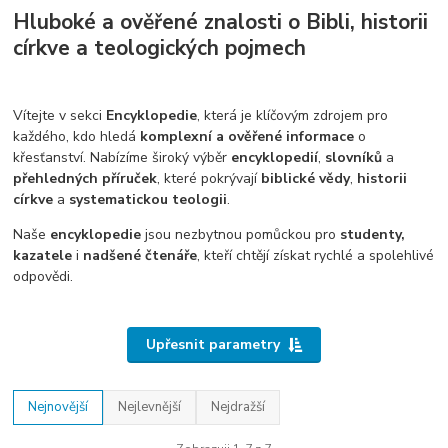
Hluboké a ověřené znalosti o Bibli, historii
církve a teologických pojmech
Vítejte v sekci
Encyklopedie
, která je klíčovým zdrojem pro
každého, kdo hledá
komplexní a ověřené informace
o
křesťanství. Nabízíme široký výběr
encyklopedií
,
slovníků
a
přehledných příruček
, které pokrývají
biblické vědy
,
historii
církve
a
systematickou teologii
.
Naše
encyklopedie
jsou nezbytnou pomůckou pro
studenty,
kazatele
i
nadšené čtenáře
, kteří chtějí získat rychlé a spolehlivé
odpovědi.
Upřesnit parametry
Nejnovější
Nejlevnější
Nejdražší