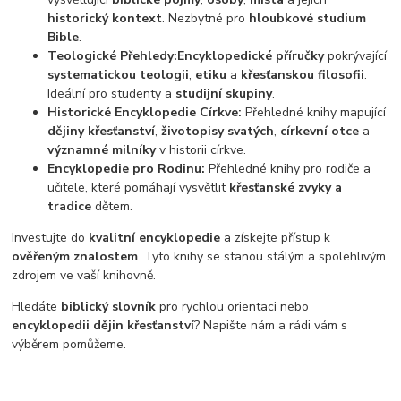
historický kontext
. Nezbytné pro
hloubkové studium
Bible
.
Teologické Přehledy:
Encyklopedické příručky
pokrývající
systematickou teologii
,
etiku
a
křesťanskou filosofii
.
Ideální pro studenty a
studijní skupiny
.
Historické Encyklopedie Církve:
Přehledné knihy mapující
dějiny křesťanství
,
životopisy svatých
,
církevní otce
a
významné milníky
v historii církve.
Encyklopedie pro Rodinu:
Přehledné knihy pro rodiče a
učitele, které pomáhají vysvětlit
křesťanské zvyky a
tradice
dětem.
Investujte do
kvalitní encyklopedie
a získejte přístup k
ověřeným znalostem
. Tyto knihy se stanou stálým a spolehlivým
zdrojem ve vaší knihovně.
Hledáte
biblický slovník
pro rychlou orientaci nebo
encyklopedii dějin křesťanství
? Napište nám a rádi vám s
výběrem pomůžeme.