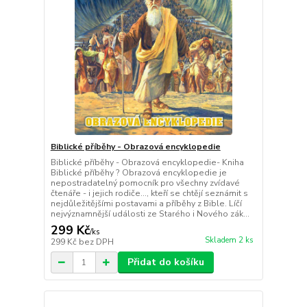
Biblické příběhy - Obrazová encyklopedie
Biblické příběhy - Obrazová encyklopedie- Kniha
Biblické příběhy ? Obrazová encyklopedie je
nepostradatelný pomocník pro všechny zvídavé
čtenáře - i jejich rodiče..., kteří se chtějí seznámit s
nejdůležitějšími postavami a příběhy z Bible. Líčí
nejvýznamnější události ze Starého i Nového zák...
299 Kč
/
ks
Skladem 2 ks
299 Kč
bez DPH
Přidat do košíku