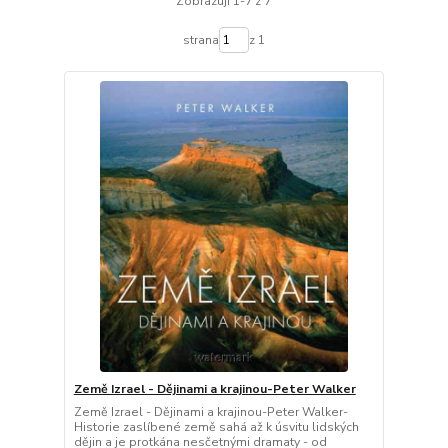
Zobrazuji 1-7 z 7
strana
z 1
Země Izrael - Dějinami a krajinou-Peter Walker
Země Izrael - Dějinami a krajinou-Peter Walker-
Historie zaslíbené země sahá až k úsvitu lidských
dějin a je protkána nesčetnými dramaty - od