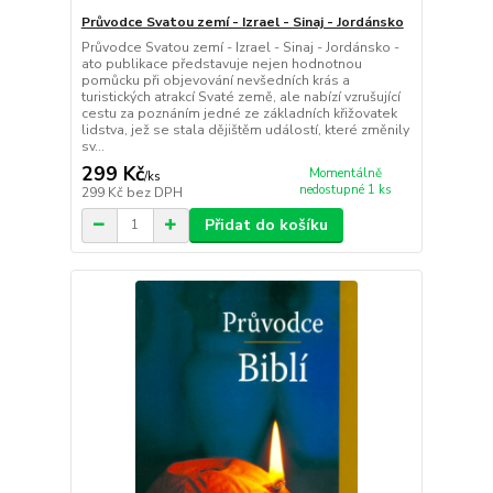
Průvodce Svatou zemí - Izrael - Sinaj - Jordánsko
Průvodce Svatou zemí - Izrael - Sinaj - Jordánsko -
ato publikace představuje nejen hodnotnou
pomůcku při objevování nevšedních krás a
turistických atrakcí Svaté země, ale nabízí vzrušující
cestu za poznáním jedné ze základních křižovatek
lidstva, jež se stala dějištěm událostí, které změnily
sv...
299 Kč
Momentálně
/
ks
nedostupné 1 ks
299 Kč
bez DPH
Přidat do košíku