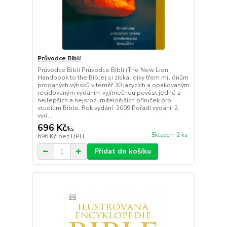
Průvodce Biblí
Průvodce Biblí Průvodce Biblí (The New Lion
Handbook to the Bible) si získal díky třem miliónům
prodaných výtisků v téměř 30 jazycích a opakovaným
revidovaným vydáním vyjímečnou pověst jedné z
nejlepších a nejsrozumitelnějších příruček pro
studium Bible. Rok vydání: 2009 Pořadí vydání: 2.
vyd...
696 Kč
/
ks
Skladem 2 ks
696 Kč
bez DPH
Přidat do košíku