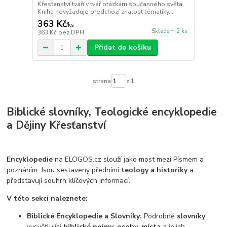
Křesťanství tváří v tvář otázkám současného světa
Kniha nevyžaduje předchozí znalost tématiky...
363 Kč
/
ks
Skladem 2 ks
363 Kč
bez DPH
Přidat do košíku
strana
z 1
Biblické slovníky, Teologické encyklopedie
a Dějiny Křesťanství
Encyklopedie
na ELOGOS.cz slouží jako most mezi Písmem a
poznáním. Jsou sestaveny předními
teology a historiky
a
představují souhrn klíčových informací.
V této sekci naleznete:
Biblické Encyklopedie a Slovníky:
Podrobné
slovníky
vysvětlující
biblické pojmy
,
osoby
,
místa
a jejich