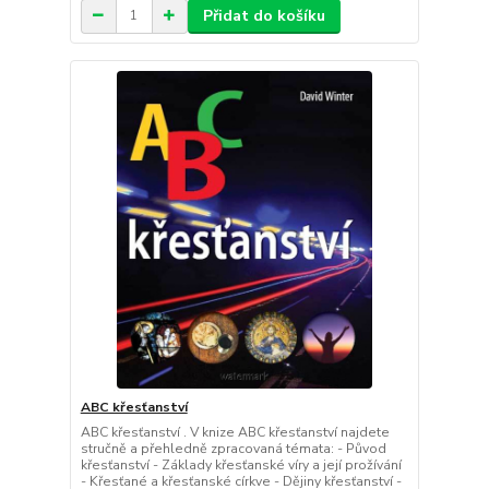
Přidat do košíku
ABC křesťanství
ABC křesťanství . V knize ABC křesťanství najdete
stručně a přehledně zpracovaná témata: - Původ
křesťanství - Základy křesťanské víry a její prožívání
- Křesťané a křesťanské církve - Dějiny křesťanství -