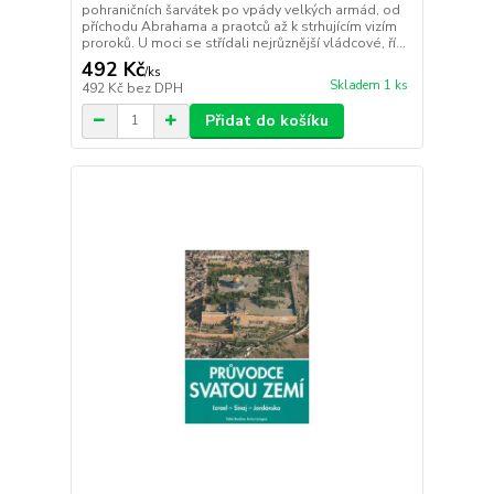
pohraničních šarvátek po vpády velkých armád, od
příchodu Abrahama a praotců až k strhujícím vizím
proroků. U moci se střídali nejrůznější vládcové, ří...
492 Kč
/
ks
Skladem 1 ks
492 Kč
bez DPH
Přidat do košíku