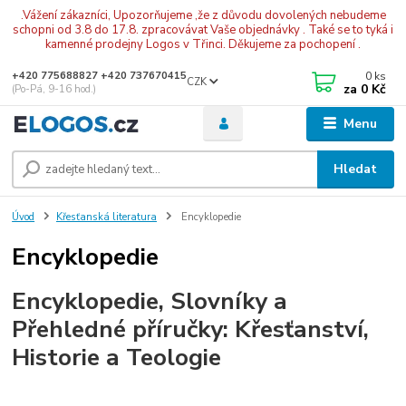
.Vážení zákazníci, Upozorňujeme ,že z důvodu dovolených nebudeme
schopni od 3.8 do 17.8. zpracovávat Vaše objednávky . Také se to tyká i
kamenné prodejny Logos v Třinci. Děkujeme za pochopení .
0
ks
+420 775688827 +420 737670415
CZK
za
0 Kč
(Po-Pá, 9-16 hod.)
Menu
Hledat
Úvod
Křesťanská literatura
Encyklopedie
Encyklopedie
Encyklopedie, Slovníky a
Přehledné příručky: Křesťanství,
Historie a Teologie