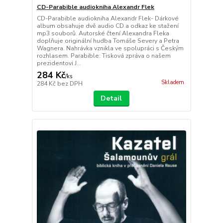
CD-Parabible audiokniha Alexandr Flek
CD-Parabible audiokniha Alexandr Flek- Dárkové
album obsahuje dvě audio CD a odkaz ke stažení
mp3 souborů. Autorské čtení Alexandra Fleka
doplňuje originální hudba Tomáše Severy a Petra
Wagnera. Nahrávka vznikla ve spolupráci s Českým
rozhlasem. Parabible: Tisková zpráva o našem
prezidentovi J...
284 Kč
/
ks
Skladem
284 Kč
bez DPH
Detail