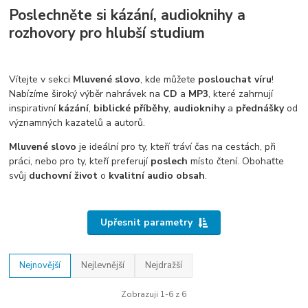
Poslechněte si kázání, audioknihy a
rozhovory pro hlubší studium
Vítejte v sekci
Mluvené slovo
, kde můžete
poslouchat víru
!
Nabízíme široký výběr nahrávek na
CD
a
MP3
, které zahrnují
inspirativní
kázání
,
biblické příběhy
,
audioknihy
a
přednášky
od
významných kazatelů a autorů.
Mluvené slovo
je ideální pro ty, kteří tráví čas na cestách, při
práci, nebo pro ty, kteří preferují
poslech
místo čtení. Obohaťte
svůj
duchovní život
o
kvalitní audio obsah
.
Upřesnit parametry
Nejnovější
Nejlevnější
Nejdražší
Zobrazuji 1-6 z 6