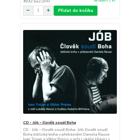
Skladem 1 ks
49 Kč
bez DPH
Přidat do košíku
CD - Jób – člověk soudí Boha
CD - Jób – člověk soudí Boha- Jób člověk soudí
Boha biblická kniha v přebásnění Daniela Rause
Ivan Trojan a Viktor Preiss v režii Lukáše Hlavici s