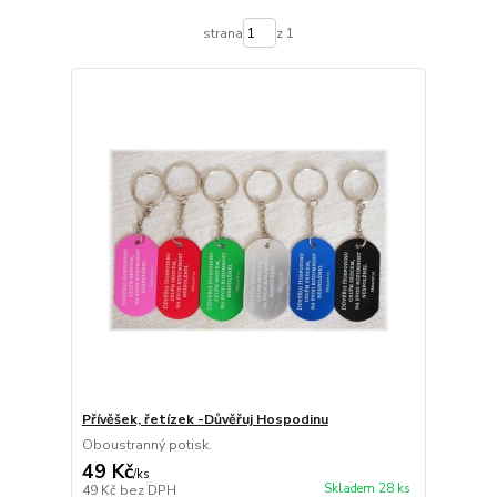
strana
z 1
Přívěšek, řetízek -Důvěřuj Hospodinu
Oboustranný potisk.
49 Kč
/
ks
Skladem 28 ks
49 Kč
bez DPH