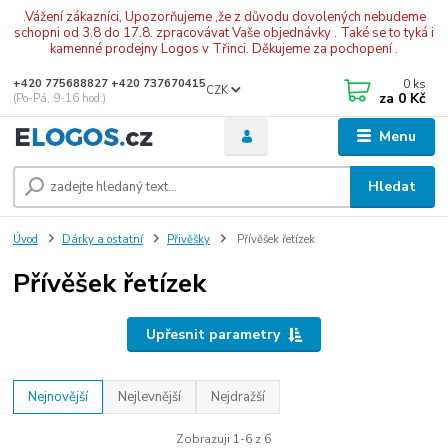
.Vážení zákazníci, Upozorňujeme ,že z důvodu dovolených nebudeme
schopni od 3.8 do 17.8. zpracovávat Vaše objednávky . Také se to tyká i
kamenné prodejny Logos v Třinci. Děkujeme za pochopení .
0
ks
+420 775688827 +420 737670415
CZK
za
0 Kč
(Po-Pá, 9-16 hod.)
Menu
Hledat
Úvod
Dárky a ostatní
Přivěšky
Přívěšek řetízek
Přívěšek řetízek
Upřesnit parametry
Nejnovější
Nejlevnější
Nejdražší
Zobrazuji 1-6 z 6