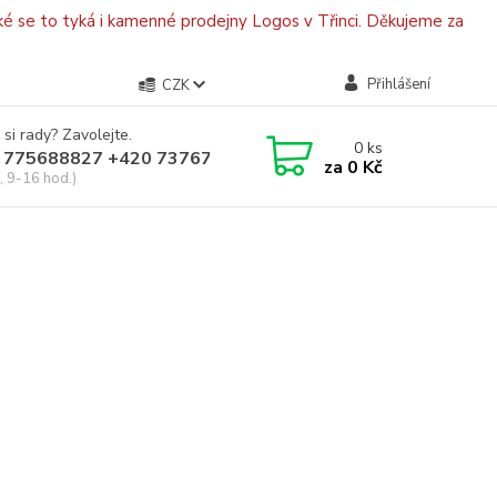
é se to tyká i kamenné prodejny Logos v Třinci. Děkujeme za
Přihlášení
CZK
 si rady? Zavolejte.
0
ks
 775688827 +420 737670415
za
0 Kč
, 9-16 hod.)