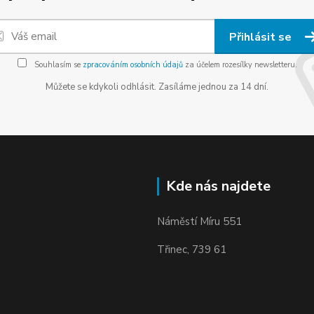
Přihlásit se
Souhlasím se
zpracováním osobních údajů
za účelem rozesílky newsletteru.
Můžete se kdykoli odhlásit. Zasíláme jednou za 14 dní.
Kde nás najdete
Náměstí Míru 551
Třinec, 739 61