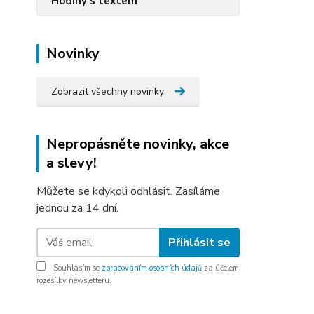
Hodiny s textem
Novinky
Zobrazit všechny novinky
Nepropásněte novinky, akce
a slevy!
Můžete se kdykoli odhlásit. Zasíláme
jednou za 14 dní.
Přihlásit se
Souhlasím se
zpracováním osobních údajů
za účelem
rozesílky newsletteru.