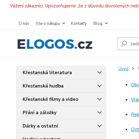
.Vážení zákazníci, Upozorňujeme ,že z důvodu dovolených ne
O nás
Vše o nákupu
Kontakty
Blog
Úvod
V
Křesťanská literatura
Obc
Křesťanská hudba
Křesťanské filmy a video
Vrá
Přání a záložky
Rek
Dárky a ostatní
Och