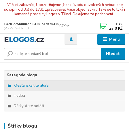
.Vážení zákazníci, Upozorňujeme ,že z důvodu dovolených nebudeme
schopni od 3.8 do 17.8. zpracovávat Vaše objednávky . Také se to tyká i
kamenné prodejny Logos v Třinci. Děkujeme za pochopení .
0
ks
+420 775688827 +420 737670415
CZK
za
0 Kč
(Po-Pá, 9-16 hod.)
Menu
Hledat
Kategorie blogu
Křesťanská literatura
Hudba
Dárky které potěší
Štítky blogu