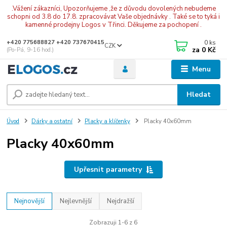
.Vážení zákazníci, Upozorňujeme ,že z důvodu dovolených nebudeme
schopni od 3.8 do 17.8. zpracovávat Vaše objednávky . Také se to tyká i
kamenné prodejny Logos v Třinci. Děkujeme za pochopení .
0
ks
+420 775688827 +420 737670415
CZK
za
0 Kč
(Po-Pá, 9-16 hod.)
Menu
Hledat
Úvod
Dárky a ostatní
Placky a klíčenky
Placky 40x60mm
Placky 40x60mm
Upřesnit parametry
Nejnovější
Nejlevnější
Nejdražší
Zobrazuji 1-6 z 6