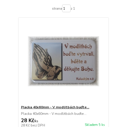
strana
z 1
Placka 40x60mm - V modlitbách buďte...
Placka 40x60mm - V modlitbách buďte...
28 Kč
/
ks
Skladem 5 ks
28 Kč
bez DPH