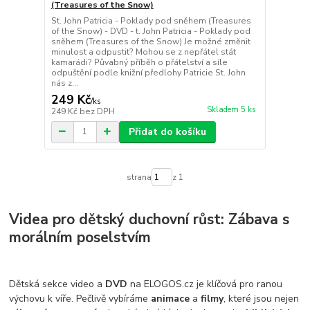
(Treasures of the Snow)
St. John Patricia - Poklady pod sněhem (Treasures
of the Snow) - DVD - t. John Patricia - Poklady pod
sněhem (Treasures of the Snow) Je možné změnit
minulost a odpustit? Mohou se z nepřátel stát
kamarádi? Půvabný příběh o přátelství a síle
odpuštění podle knižní předlohy Patricie St. John
nás z...
249 Kč
/
ks
Skladem 5 ks
249 Kč
bez DPH
Přidat do košíku
strana
z 1
Videa pro dětský duchovní růst: Zábava s
morálním poselstvím
Dětská sekce video a
DVD
na ELOGOS.cz je klíčová pro ranou
výchovu k víře. Pečlivě vybíráme
animace
a
filmy
, které jsou nejen