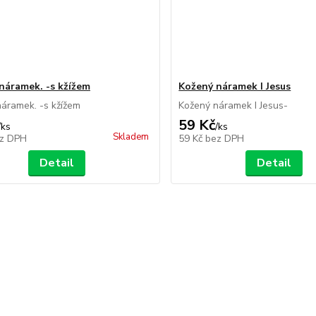
náramek. -s kžížem
Kožený náramek I Jesus
áramek. -s kžížem
Kožený náramek I Jesus-
59 Kč
/
ks
/
ks
Skladem
z DPH
59 Kč
bez DPH
Detail
Detail