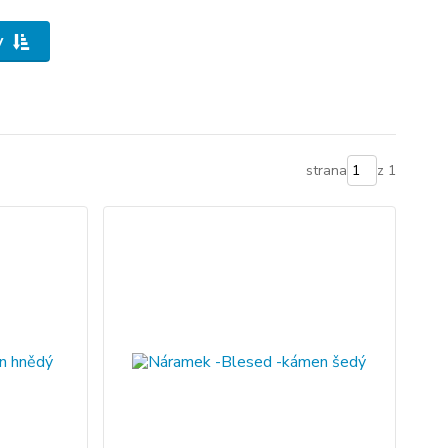
y
strana
z 1