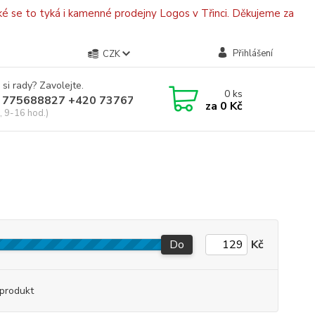
é se to tyká i kamenné prodejny Logos v Třinci. Děkujeme za
Přihlášení
CZK
 si rady? Zavolejte.
0
ks
 775688827 +420 737670415
za
0 Kč
, 9-16 hod.)
Do
Kč
produkt