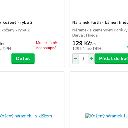
 kožený - ryba 2
Náramek Faith - kámen hně
 kožený - ryba 2
Náramek s kamennými korálky 
Barva : Hnědá
129 Kč
Momentálně
/
ks
/
ks
nedostupné
z DPH
129 Kč
bez DPH
Detail
Přidat do ko