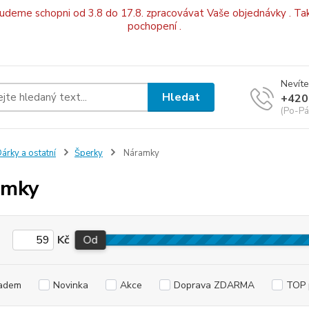
budeme schopni od 3.8 do 17.8. zpracovávat Vaše objednávky . Tak
pochopení .
Nevíte
Hledat
+420
(Po-Pá
árky a ostatní
Šperky
Náramky
amky
Kč
Od
adem
Novinka
Akce
Doprava ZDARMA
TOP 