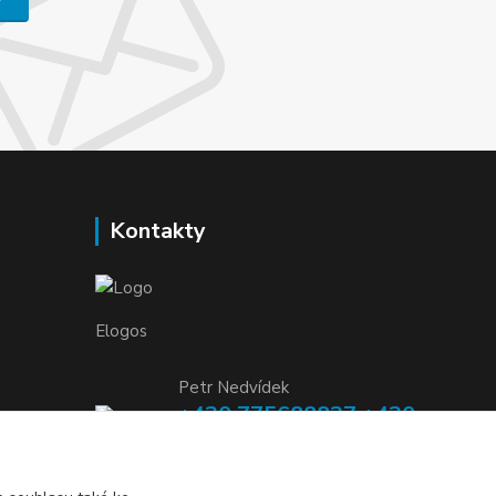
Kontakty
Elogos
Petr Nedvídek
+420 775688827 +420
737670415
(Po-Pá, 9-16 hod.)