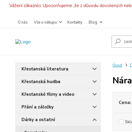
.Vážení zákazníci, Upozorňujeme ,že z důvodu dovolených ne
O nás
Vše o nákupu
Kontakty
Blog
Úvod
D
Křesťanská literatura
Nár
Křesťanská hudba
Křesťanské filmy a video
Cena:
Přání a záložky
Dárky a ostatní
Skl