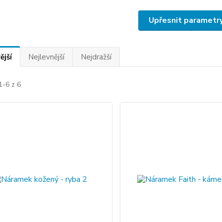
Upřesnit parametr
ější
Nejlevnější
Nejdražší
1-6 z 6