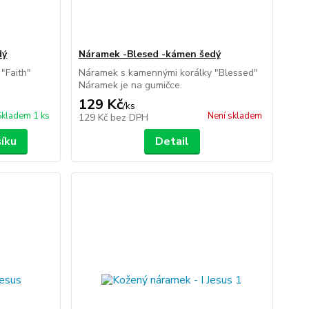
dý
Náramek -Blesed -kámen šedý
"Faith"
Náramek s kamennými korálky "Blessed"
Náramek je na gumičce.
129 Kč
/
ks
Skladem 1 ks
Není skladem
129 Kč
bez DPH
šíku
Detail