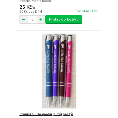
naděje. Modrá náplň.
25 Kč
/
ks
Skladem 14 ks
25 Kč
bez DPH
Přidat do košíku
Propiska - Hospodin je můj pastýř