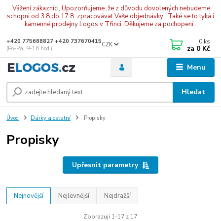
.Vážení zákazníci, Upozorňujeme ,že z důvodu dovolených nebudeme
schopni od 3.8 do 17.8. zpracovávat Vaše objednávky . Také se to tyká i
kamenné prodejny Logos v Třinci. Děkujeme za pochopení .
0
ks
+420 775688827 +420 737670415
CZK
za
0 Kč
(Po-Pá, 9-16 hod.)
Menu
Hledat
Úvod
Dárky a ostatní
Propisky
Propisky
Upřesnit parametry
Nejnovější
Nejlevnější
Nejdražší
Zobrazuji 1-17 z 17