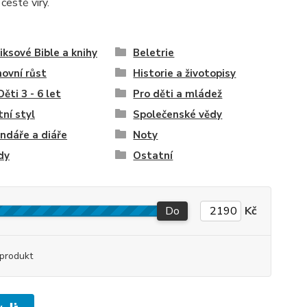
estě víry.
ksové Bible a knihy
Beletrie
ovní růst
Historie a životopisy
Děti 3 - 6 let
Pro děti a mládež
tní styl
Společenské vědy
ndáře a diáře
Noty
dy
Ostatní
Do
Kč
produkt