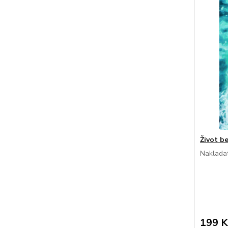
Život be
Nakladat
199 K