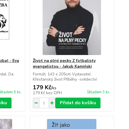
zba) - Eva
Život na plný pecky Z fotbalisty
evangelistou - Jakub Kamiński
ydal: Da
Formát: 143 x 205cm Vydavatel:
Křesťanský život Příběhy -svědectví
179 Kč
/
ks
Skladem 5 ks
Skladem 3 ks
179 Kč
bez DPH
šíku
Přidat do košíku