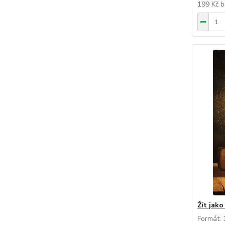
199 Kč
b
Žít jako
Formát: