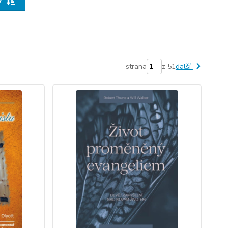
y
strana
z 51
další