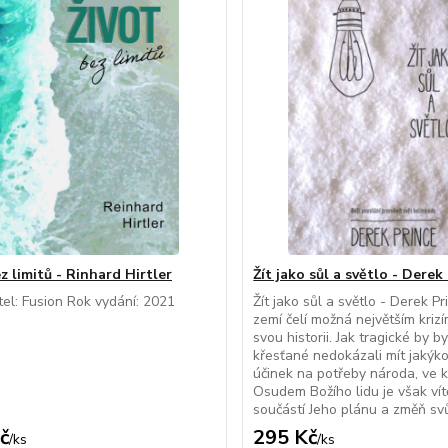
z limitů - Rinhard Hirtler
Žít jako sůl a světlo - Derek
el: Fusion Rok vydání: 2021
Žít jako sůl a světlo - Derek 
zemí čelí možná největším kriz
svou historii. Jak tragické by b
křesťané nedokázali mít jakýkol
účinek na potřeby národa, ve kt
Osudem Božího lidu je však vít
součástí Jeho plánu a změň svůj 
č
295 Kč
/
ks
/
ks