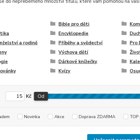
e do nepřeberného množství titulů, které vám pomohou na vaší c
Bible pro děti
Komi
stika
Encyklopedie
Duch
želství a rodině
Příběhy a svědectví
Pro 
eny
Výchova dětí
Živo
ogie
Dárkové knížečky
Kale
ovánky
Kvízy
Osu
Kč
Od
adem
Novinka
Akce
Doprava ZDARMA
TOP 