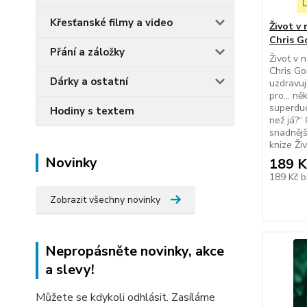
Křesťanské filmy a video
Život v 
Chris G
Přání a záložky
Život v 
Chris Gor
Dárky a ostatní
uzdravuj
pro… ně
superduc
Hodiny s textem
než já?“ 
snadnějš
knize Živ
Novinky
189 K
189 Kč
b
Zobrazit všechny novinky
Nepropásněte novinky, akce
a slevy!
Můžete se kdykoli odhlásit. Zasíláme