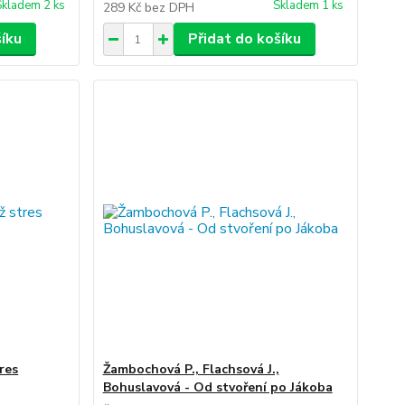
Skladem 2 ks
Skladem 1 ks
289 Kč
bez DPH
šíku
Přidat do košíku
res
Žambochová P., Flachsová J.,
Bohuslavová - Od stvoření po Jákoba