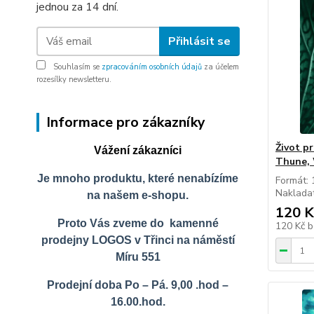
jednou za 14 dní.
Přihlásit se
Souhlasím se
zpracováním osobních údajů
za účelem
rozesílky newsletteru.
Informace pro zákazníky
Život p
Vážení zákazníci
Thune, 
Je mnoho produktu, které nenabízíme
Formát:
Naklada
na našem e-shopu.
120 K
Proto Vás zveme do kamenné
120 Kč
b
prodejny LOGOS v Třinci na náměstí
Míru 551
Prodejní doba Po – Pá. 9,00 .hod –
16.00.hod.