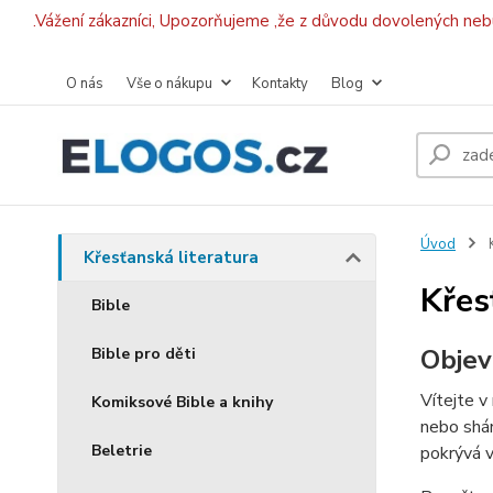
.Vážení zákazníci, Upozorňujeme ,že z důvodu dovolených ne
O nás
Vše o nákupu
Kontakty
Blog
Úvod
K
Křesťanská literatura
Křes
Bible
Objev
Bible pro děti
Vítejte v
Komiksové Bible a knihy
nebo shá
Beletrie
pokrývá 