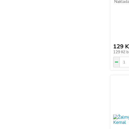
Nakladat
129 K
129 Kč
b