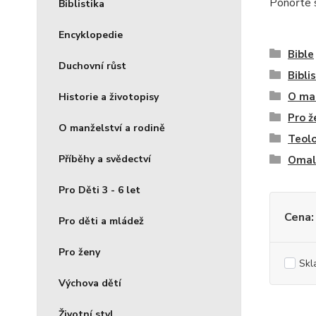
Ponořte s
Biblistika
Encyklopedie
Bible
Duchovní růst
Bibli
O man
Historie a životopisy
Pro ž
O manželství a rodině
Teol
Příběhy a svědectví
Omal
Pro Děti 3 - 6 let
Cena:
Pro děti a mládež
Pro ženy
Skl
Výchova dětí
Životní styl