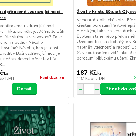
nadpřirozené uzdravující moci -
Život v Kristu (Stuart Olyot
ore
Komentář k biblické knize Efe
křesťan porozumí Pavlově epiš
nadpřirozené uzdravující moci -
Efezským, tak se s jeho ducho
e - říkal sis někdy: „Věřím, že Bůh
životem stane něco překrásné
e. Ale služba uzdravování? To je
Uvědomí-li si, jak bohatý je v Kr
koho na pódiu? Někoho
naplněn vděčností a radostí. Do
hovního? Někoho, kdo je lepší
žít v současném světě jako kře
Chodit v Boží uzdravující moci je
porozumí biblickému učení. Zkrá
í, než sis dovedl představit. V
o...
č
187 Kč
/
ks
/
ks
Není skladem
ez DPH
187 Kč
bez DPH
Detail
Přidat do ko