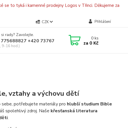
é se to tyká i kamenné prodejny Logos v Třinci. Děkujeme za
Přihlášení
CZK
 si rady? Zavolejte.
0
ks
 775688827 +420 737670415
za
0 Kč
, 9-16 hod.)
le, vztahy a výchovu dětí
 sebe, potřebujete materiály pro
hlubší studium Bible
áš spolehlivý zdroj. Naše
křesťanská literatura
děti
.