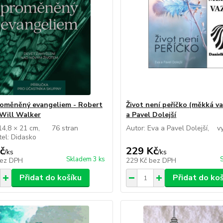
roměněný evangeliem - Robert
Život není peříčko (měkká va
Will Walker
a Pavel Dolejší
 14,8 × 21 cm, 76 stran
Autor: Eva a Pavel Dolejší, v
tel: Didasko
č
229 Kč
/
ks
/
ks
Skladem 3 ks
ez DPH
229 Kč
bez DPH
Přidat do košíku
Přidat do ko