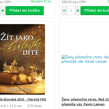
Skladem 10 ks
ez DPH
295 Kč
bez DPH
Přidat do košíku
Přidat do ko
 královské dítě - Harold Hill
Ženy, přemožte stres. Než st
přemůže vás: Kevin Leman
 11,6 × 11,5 cm, 179 stran