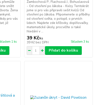
es přemůže
Žambochová P., Flachsová J., Bohuslavová
te snížit
- Od stvoření po Jákoba - Kvízy Tentokrát
 života. Žena
jsme si pro vás připravili sešit kvízů Od
ankyně,
stvoření po Jákoba. Připomenete si příběhy
ěkdy pro vás
od stvoření světa, o potopě, o prvních
t, již
lidech. Najdete zde křížovky, doplňovačky,
matematické úkoly, procvičíte si také
hledání v ...
39 Kč
/
ks
Skladem 1 ks
Skladem 3 ks
39 Kč
bez DPH
šíku
Přidat do košíku