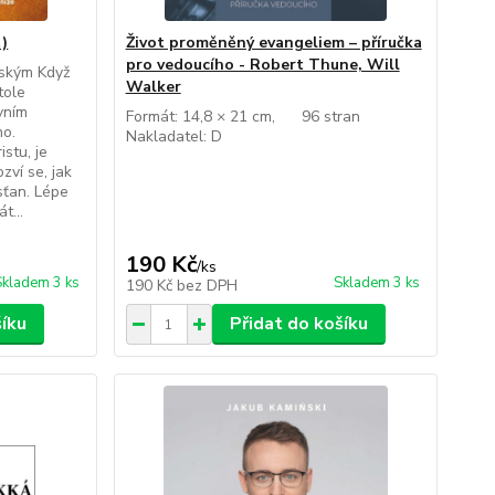
t)
Život proměněný evangeliem – příručka
pro vedoucího - Robert Thune, Will
zským Když
Walker
tole
vním
Formát: 14,8 × 21 cm, 96 stran
ho.
Nakladatel: D
istu, je
zví se, jak
sťan. Lépe
t...
190 Kč
/
ks
Skladem 3 ks
Skladem 3 ks
190 Kč
bez DPH
šíku
Přidat do košíku