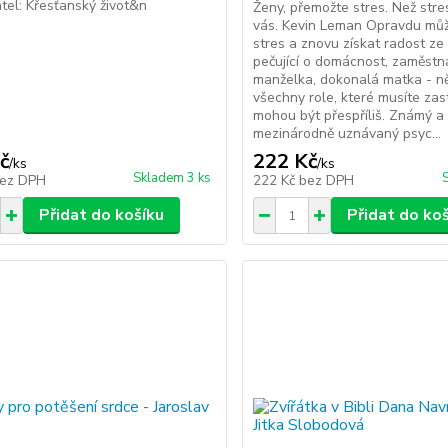
el: Křesťanský život&n
Ženy, přemožte stres. Než str
vás. Kevin Leman Opravdu může
stres a znovu získat radost ze
pečující o domácnost, zaměstn
manželka, dokonalá matka - n
všechny role, které musíte zasta
mohou být přespříliš. Známý a
mezinárodně uznávaný psyc...
č
222 Kč
/
ks
/
ks
Skladem 3 ks
ez DPH
222 Kč
bez DPH
Přidat do košíku
Přidat do ko