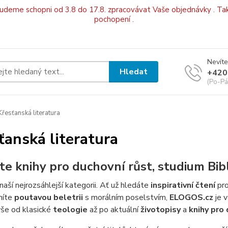
budeme schopni od 3.8 do 17.8. zpracovávat Vaše objednávky . Tak
pochopení .
Nevíte
Hledat
+420
(Po-Pá
řesťanská literatura
ťanská literatura
te knihy pro duchovní růst, studium Bib
 naší nejrozsáhlejší kategorii. Ať už hledáte
inspirativní čtení
pro
níte
poutavou beletrii
s morálním poselstvím,
ELOGOS.cz
je v
vše od klasické
teologie
až po aktuální
životopisy
a
knihy pro 