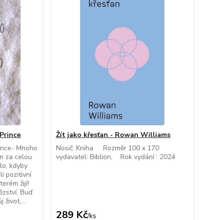
 Prince
Žít jako křesťan - Rowan Williams
Prince- Mnoho
Nosič: Kniha Rozměr 100 x 170
ím za celou
vydavatel: Biblion, Rok vydání : 2024
ylo, kdyby
i pozitivní
erém žijí!
ězství. Buď
život,...
289 Kč
/
ks