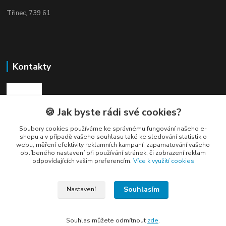
Třinec, 739 61
Kontakty
🍪 Jak byste rádi své cookies?
Soubory cookies používáme ke správnému fungování našeho e-
Elogos
shopu a v případě vašeho souhlasu také ke sledování statistik o
webu, měření efektivity reklamních kampaní, zapamatování vašeho
Petr Nedvídek
oblíbeného nastavení při používání stránek, či zobrazení reklam
odpovídajících vašim preferencím.
Více k využití cookies
+420 775688827 +420 737670415
(Po-Pá, 9-16 hod.)
Souhlasím
Nastavení
info@elogos.cz
Souhlas můžete odmítnout
zde
.