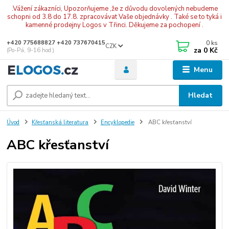
.Vážení zákazníci, Upozorňujeme ,že z důvodu dovolených nebudeme
schopni od 3.8 do 17.8. zpracovávat Vaše objednávky . Také se to tyká i
kamenné prodejny Logos v Třinci. Děkujeme za pochopení .
0
ks
+420 775688827 +420 737670415
CZK
za
0 Kč
(Po-Pá, 9-16 hod.)
Menu
Hledat
Úvod
Křesťanská literatura
Encyklopedie
ABC křesťanství
ABC křesťanství