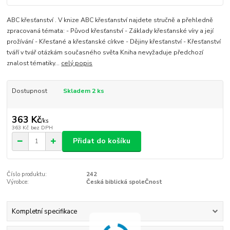
ABC křesťanství . V knize ABC křesťanství najdete stručně a přehledně
zpracovaná témata: - Původ křesťanství - Základy křesťanské víry a její
prožívání - Křesťané a křesťanské církve - Dějiny křesťanství - Křesťanství
tváří v tvář otázkám současného světa Kniha nevyžaduje předchozí
znalost tématiky...
celý popis
Dostupnost
Skladem 2 ks
363 Kč
/
ks
363 Kč
bez DPH
Přidat do košíku
Číslo produktu:
242
Výrobce:
Česká biblická spoleČnost
Kompletní specifikace