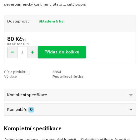
severoamerický kontinent. Stalo ...
celý popis
Dostupnost
Skladem 5 ks
80 Kč
/
ks
80 Kč
bez DPH
Přidat do košíku
Číslo produktu:
3354
Výrobce:
Poutniková četba
Kompletní specifikace
Komentáře
0
Kompletní specifikace
Adoniram Judson - a povolání k misii - Strhující knížka o životě a