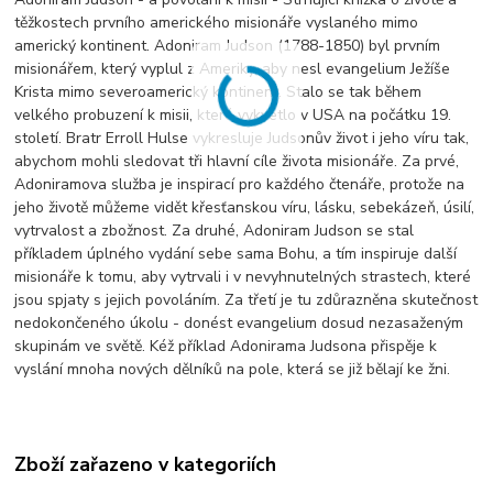
těžkostech prvního amerického misionáře vyslaného mimo
americký kontinent. Adoniram Judson (1788-1850) byl prvním
misionářem, který vyplul z Ameriky, aby nesl evangelium Ježíše
Krista mimo severoamerický kontinent. Stalo se tak během
velkého probuzení k misii, které vykvetlo v USA na počátku 19.
století. Bratr Erroll Hulse vykresluje Judsonův život i jeho víru tak,
abychom mohli sledovat tři hlavní cíle života misionáře. Za prvé,
Adoniramova služba je inspirací pro každého čtenáře, protože na
jeho životě můžeme vidět křesťanskou víru, lásku, sebekázeň, úsilí,
vytrvalost a zbožnost. Za druhé, Adoniram Judson se stal
příkladem úplného vydání sebe sama Bohu, a tím inspiruje další
misionáře k tomu, aby vytrvali i v nevyhnutelných strastech, které
jsou spjaty s jejich povoláním. Za třetí je tu zdůrazněna skutečnost
nedokončeného úkolu - donést evangelium dosud nezasaženým
skupinám ve světě. Kéž příklad Adonirama Judsona přispěje k
vyslání mnoha nových dělníků na pole, která se již bělají ke žni.
Zboží zařazeno v kategoriích