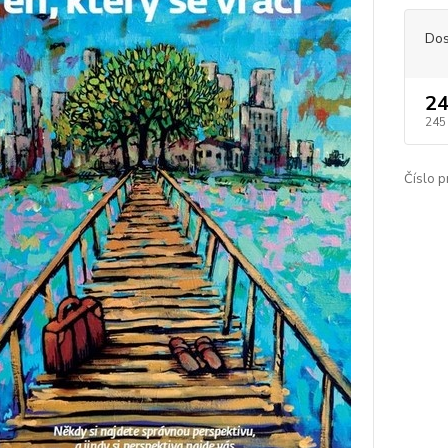
Dos
24
245
Číslo p