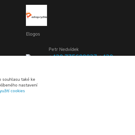
Elogos
Petr Nedvídek
+420 775688827 +420
737670415
(Po-Pá, 9-16 hod.)
 souhlasu také ke
blíbeného nastavení
info@elogos.cz
yužití cookies
Vytvořeno na
Eshop-rychle.cz