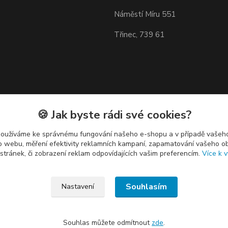
Náměstí Míru 551
Třinec, 739 61
🍪 Jak byste rádi své cookies?
používáme ke správnému fungování našeho e-shopu a v případě vašeho
k o webu, měření efektivity reklamních kampaní, zapamatování vašeho o
 stránek, či zobrazení reklam odpovídajících vašim preferencím.
Více k v
Souhlasím
Nastavení
Souhlas můžete odmítnout
zde
.