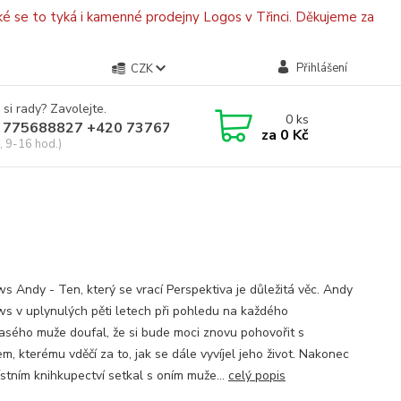
é se to tyká i kamenné prodejny Logos v Třinci. Děkujeme za
Přihlášení
CZK
 si rady? Zavolejte.
0
ks
 775688827 +420 737670415
za
0 Kč
, 9-16 hod.)
s Andy - Ten, který se vrací Perspektiva je důležitá věc. Andy
s v uplynulých pěti letech při pohledu na každého
asého muže doufal, že si bude moci znovu pohovořit s
m, kterému vděčí za to, jak se dále vyvíjel jeho život. Nakonec
ístním knihkupectví setkal s oním muže...
celý popis