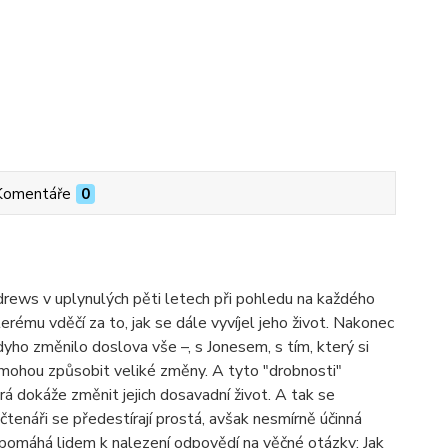
Komentáře
0
drews v uplynulých pěti letech při pohledu na každého
ému vděčí za to, jak se dále vyvíjel jeho život. Nakonec
ho změnilo doslova vše –, s Jonesem, s tím, který si
é mohou způsobit veliké změny. A tyto "drobnosti"
á dokáže změnit jejich dosavadní život. A tak se
d čtenáři se předestírají prostá, avšak nesmírně účinná
 pomáhá lidem k nalezení odpovědí na věčné otázky: Jak