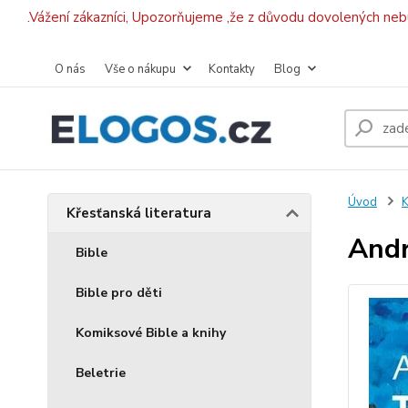
.Vážení zákazníci, Upozorňujeme ,že z důvodu dovolených ne
O nás
Vše o nákupu
Kontakty
Blog
Úvod
K
Křesťanská literatura
Andr
Bible
Bible pro děti
Komiksové Bible a knihy
Beletrie