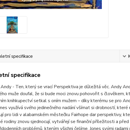
etní specifikace
tní specifikace
ndy - Ten, který se vrací Perspektiva je důležitá věc. Andy An
ho muže doufal, že si bude moci znovu pohovořit s člověkem, kter
ním knihkupectví setkal s oním mužem – díky kterému se pro Andy
ones využívá svého jedinečného nadání všímat si drobností, kter
jí pro lidi v alabamském městečku Fairhope dar perspektivy, kter
é rodiny znovu sjednocují, vytvářejí se finanční příležitosti a pře
ždodenních problémů, kterým všichni čelíme. Jones svými radami