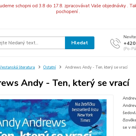
budeme schopni od 3.8 do 17.8. zpracovávat Vaše objednávky . Tak
pochopení .
Nevíte
Hledat
+420
(Po-Pá
řesťanská literatura
Ostatní
Andrews Andy - Ten, který se vrací
ews Andy - Ten, který se vrací
Andrew
Andrew
šedovl
člověke
se v m