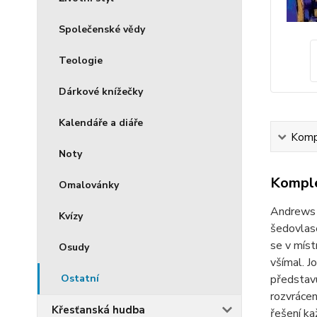
Společenské vědy
Teologie
Dárkové knížečky
Kalendáře a diáře
Kompl
Noty
Komple
Omalovánky
Andrews A
Kvízy
šedovlasé
se v míst
Osudy
všímal. J
Ostatní
představu
rozvrácen
Křesťanská hudba
řešení ka