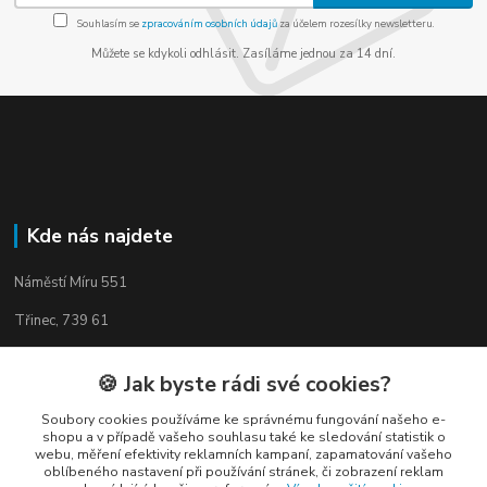
Souhlasím se
zpracováním osobních údajů
za účelem rozesílky newsletteru.
Můžete se kdykoli odhlásit. Zasíláme jednou za 14 dní.
Kde nás najdete
Náměstí Míru 551
Třinec, 739 61
🍪 Jak byste rádi své cookies?
Soubory cookies používáme ke správnému fungování našeho e-
Kontakty
shopu a v případě vašeho souhlasu také ke sledování statistik o
webu, měření efektivity reklamních kampaní, zapamatování vašeho
oblíbeného nastavení při používání stránek, či zobrazení reklam