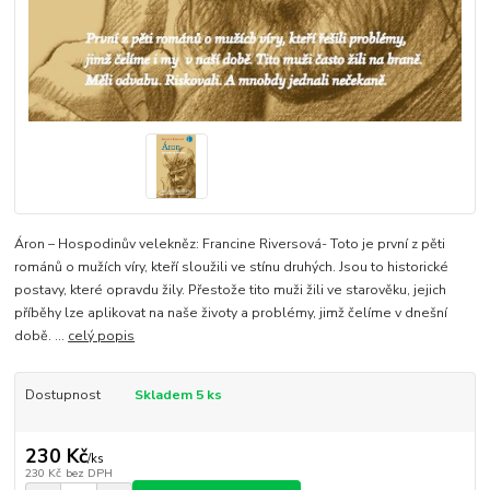
Áron – Hospodinův velekněz: Francine Riversová- Toto je první z pěti
románů o mužích víry, kteří sloužili ve stínu druhých. Jsou to historické
postavy, které opravdu žily. Přestože tito muži žili ve starověku, jejich
příběhy lze aplikovat na naše životy a problémy, jimž čelíme v dnešní
době. ...
celý popis
Dostupnost
Skladem 5 ks
230 Kč
/
ks
230 Kč
bez DPH