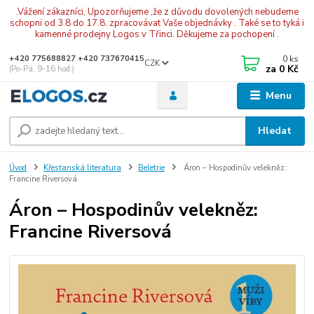
.Vážení zákazníci, Upozorňujeme ,že z důvodu dovolených nebudeme
schopni od 3.8 do 17.8. zpracovávat Vaše objednávky . Také se to tyká i
kamenné prodejny Logos v Třinci. Děkujeme za pochopení .
0
ks
+420 775688827 +420 737670415
CZK
za
0 Kč
(Po-Pá, 9-16 hod.)
Menu
Hledat
Úvod
Křesťanská literatura
Beletrie
Áron – Hospodinův velekněz:
Francine Riversová
Áron – Hospodinův velekněz:
Francine Riversová