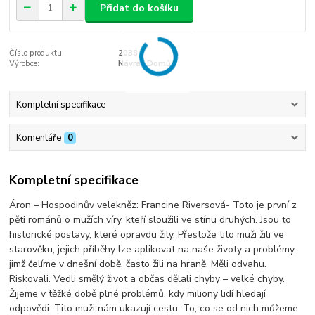
Přidat do košíku
Číslo produktu:
2038
Výrobce:
Návrat Domů
Kompletní specifikace
Komentáře
0
Kompletní specifikace
Áron – Hospodinův velekněz: Francine Riversová- Toto je první z
pěti románů o mužích víry, kteří sloužili ve stínu druhých. Jsou to
historické postavy, které opravdu žily. Přestože tito muži žili ve
starověku, jejich příběhy lze aplikovat na naše životy a problémy,
jimž čelíme v dnešní době. často žili na hraně. Měli odvahu.
Riskovali. Vedli smělý život a občas dělali chyby – velké chyby.
Žijeme v těžké době plné problémů, kdy miliony lidí hledají
odpovědi. Tito muži nám ukazují cestu. To, co se od nich můžeme