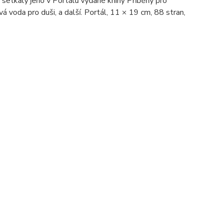
 setkaly jeho v Portálu vydané knihy Příběhy pro
á voda pro duši, a další. Portál, 11 × 19 cm, 88 stran,