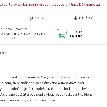
é se to tyká i kamenné prodejny Logos v Třinci. Děkujeme za
Přihlášení
CZK
 si rady? Zavolejte.
0
ks
 775688827 +420 737670415
za
0 Kč
, 9-16 hod.)
rrero
 pro duši -Bruno Ferrero - Nový soubor krátkých duchovních
ů a zamyšlení známého salesiánského autora dává opět
y pro osobní rozjímání, společnou četbu nebo jen pro chvíle,
třebujeme potěšit a povzbudit. Moudrost a laskavost každého
ání ocení všichni, kteří hl...
celý popis