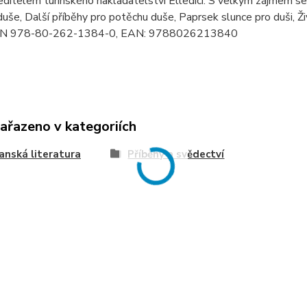
ředitelem turínského nakladatelství Elledici. S velkým zájmem se
uše, Další příběhy pro potěchu duše, Paprsek slunce pro duši, Živ
ISBN 978-80-262-1384-0, EAN: 9788026213840
zařazeno v kategoriích
anská literatura
Příběhy a svědectví