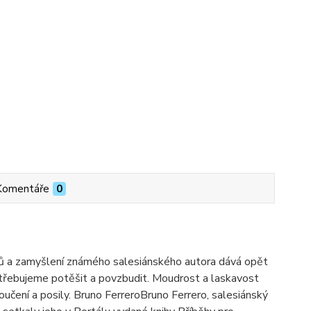
Komentáře
0
hů a zamyšlení známého salesiánského autora dává opět
potřebujeme potěšit a povzbudit. Moudrost a laskavost
poučení a posily. Bruno FerreroBruno Ferrero, salesiánský