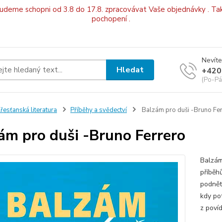
budeme schopni od 3.8 do 17.8. zpracovávat Vaše objednávky . Tak
pochopení .
Nevíte
Hledat
+420
(Po-Pá
řesťanská literatura
Příběhy a svědectví
Balzám pro duši -Bruno Fe
ám pro duši -Bruno Ferrero
Balzám
příběh
podnět
kdy po
z povíd