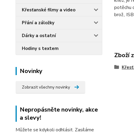
kněz, je 
potěchu d
Křesťanské filmy a video
brož., 
Přání a záložky
Dárky a ostatní
Hodiny s textem
Zboží 
Křesť
Novinky
Zobrazit všechny novinky
Nepropásněte novinky, akce
a slevy!
Můžete se kdykoli odhlásit. Zasíláme