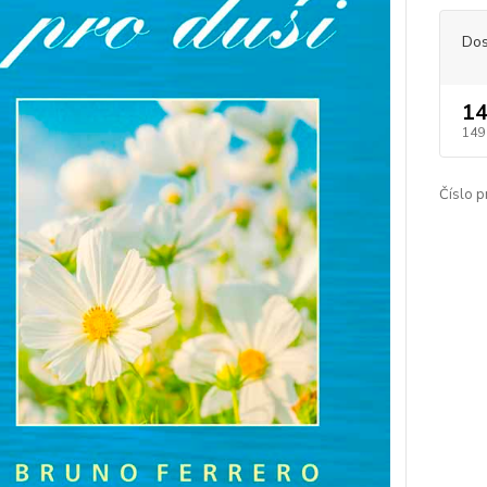
Dos
14
149
Číslo p