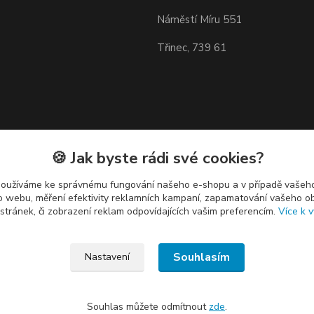
Náměstí Míru 551
Třinec, 739 61
🍪 Jak byste rádi své cookies?
používáme ke správnému fungování našeho e-shopu a v případě vašeho
k o webu, měření efektivity reklamních kampaní, zapamatování vašeho o
 stránek, či zobrazení reklam odpovídajících vašim preferencím.
Více k v
Souhlasím
Nastavení
Souhlas můžete odmítnout
zde
.