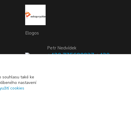
Elogos
Petr Nedvídek
+420 775688827 +420
737670415
(Po-Pá, 9-16 hod.)
 souhlasu také ke
blíbeného nastavení
info@elogos.cz
yužití cookies
Vytvořeno na
Eshop-rychle.cz