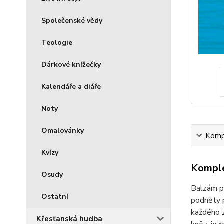
Společenské vědy
Teologie
Dárkové knížečky
Kalendáře a diáře
Noty
Omalovánky
Kompl
Kvízy
Komple
Osudy
Balzám pr
Ostatní
podněty p
každého z
Křesťanská hudba