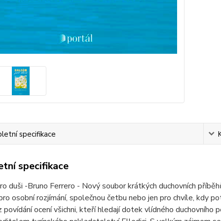
etní specifikace
tní specifikace
o duši -Bruno Ferrero - Nový soubor krátkých duchovních příbě
ro osobní rozjímání, společnou četbu nebo jen pro chvíle, kdy 
 povídání ocení všichni, kteří hledají dotek vlídného duchovního 