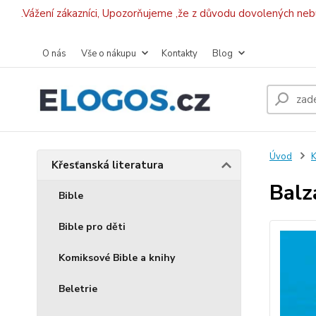
.Vážení zákazníci, Upozorňujeme ,že z důvodu dovolených ne
O nás
Vše o nákupu
Kontakty
Blog
Úvod
K
Křesťanská literatura
Balz
Bible
Bible pro děti
Komiksové Bible a knihy
Beletrie