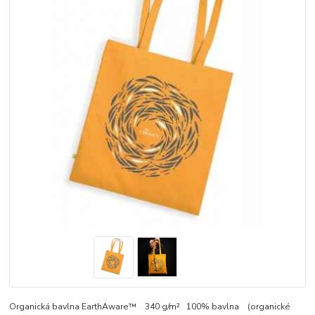
Organická bavlna EarthAware™ 340 g/m² 100% bavlna (organické