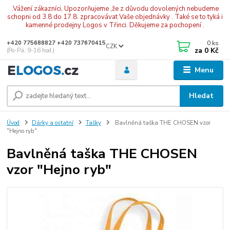
.Vážení zákazníci, Upozorňujeme ,že z důvodu dovolených nebudeme
schopni od 3.8 do 17.8. zpracovávat Vaše objednávky . Také se to tyká i
kamenné prodejny Logos v Třinci. Děkujeme za pochopení .
0
ks
+420 775688827 +420 737670415
CZK
za
0 Kč
(Po-Pá, 9-16 hod.)
Menu
Hledat
Úvod
Dárky a ostatní
Tašky
Bavlněná taška THE CHOSEN vzor
"Hejno ryb"
Bavlněná taška THE CHOSEN
vzor "Hejno ryb"