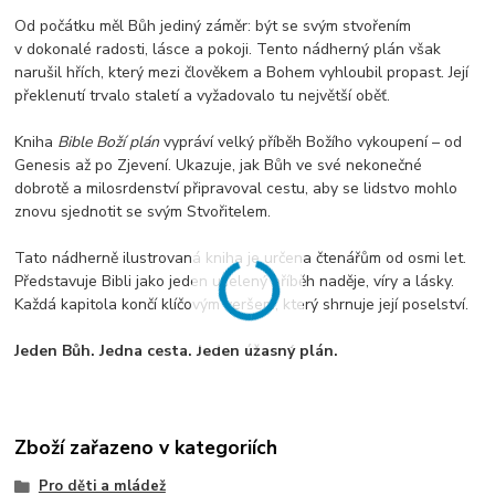
Od počátku měl Bůh jediný záměr: být se svým stvořením
v dokonalé radosti, lásce a pokoji. Tento nádherný plán však
narušil hřích, který mezi člověkem a Bohem vyhloubil propast. Její
překlenutí trvalo staletí a vyžadovalo tu největší oběť.
Kniha
Bible Boží plán
vypráví velký příběh Božího vykoupení – od
Genesis až po Zjevení. Ukazuje, jak Bůh ve své nekonečné
dobrotě a milosrdenství připravoval cestu, aby se lidstvo mohlo
znovu sjednotit se svým Stvořitelem.
Tato nádherně ilustrovaná kniha je určena čtenářům od osmi let.
Představuje Bibli jako jeden ucelený příběh naděje, víry a lásky.
Každá kapitola končí klíčovým veršem, který shrnuje její poselství.
Jeden Bůh. Jedna cesta. Jeden úžasný plán.
Zboží zařazeno v kategoriích
Pro děti a mládež