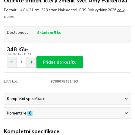
Objevte příběh, který změnil svět Amy Parkerová
Formát: 14,8 × 21 cm, 328 stran Nakladatel: ČBS Rok vydání: 2026
celý
popis
Dostupnost
Skladem 5 ks
348 Kč
/
ks
348 Kč
bez DPH
Přidat do košíku
EAN kód:
9788075451453
Kompletní specifikace
Komentáře
0
Kompletní specifikace