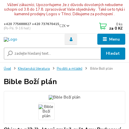
.Vážení zákazníci, Upozorňujeme ,že z důvodu dovolených nebudeme
schopni od 3.8 do 17.8. zpracovávat Vaše objednávky . Také se to tyká i
kamenné prodejny Logos v Třinci. Děkujeme za pochopení .
0
ks
+420 775688827 +420 737670415
CZK
za
0 Kč
(Po-Pá, 9-16 hod.)
Menu
Hledat
Úvod
Křesťanská literatura
Pro děti a mládež
Bible Boží plán
Bible Boží plán