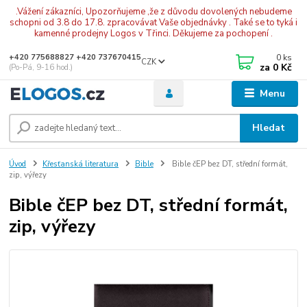
.Vážení zákazníci, Upozorňujeme ,že z důvodu dovolených nebudeme
schopni od 3.8 do 17.8. zpracovávat Vaše objednávky . Také se to tyká i
kamenné prodejny Logos v Třinci. Děkujeme za pochopení .
0
ks
+420 775688827 +420 737670415
CZK
za
0 Kč
(Po-Pá, 9-16 hod.)
Menu
Hledat
Úvod
Křesťanská literatura
Bible
Bible čEP bez DT, střední formát,
zip, výřezy
Bible čEP bez DT, střední formát,
zip, výřezy