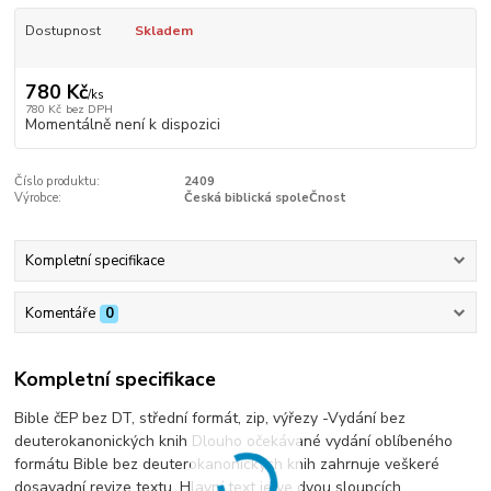
Dostupnost
Skladem
780 Kč
/
ks
780 Kč
bez DPH
Momentálně není k dispozici
Číslo produktu:
2409
Výrobce:
Česká biblická spoleČnost
Kompletní specifikace
Komentáře
0
Kompletní specifikace
Bible čEP bez DT, střední formát, zip, výřezy -Vydání bez
deuterokanonických knih Dlouho očekávané vydání oblíbeného
formátu Bible bez deuterokanonických knih zahrnuje veškeré
dosavadní revize textu. Hlavní text je ve dvou sloupcích,