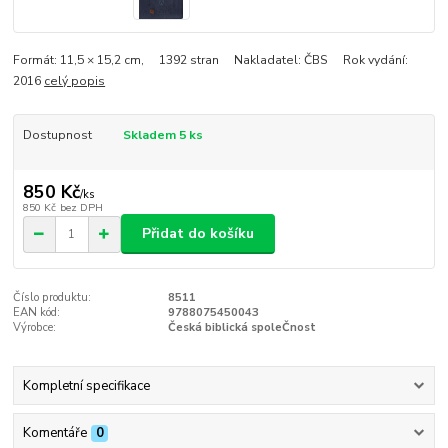
Formát: 11,5 × 15,2 cm, 1392 stran Nakladatel: ČBS Rok vydání:
2016
celý popis
Dostupnost
Skladem 5 ks
850 Kč
/
ks
850 Kč
bez DPH
Přidat do košíku
Číslo produktu:
8511
EAN kód:
9788075450043
Výrobce:
Česká biblická spoleČnost
Kompletní specifikace
Komentáře
0