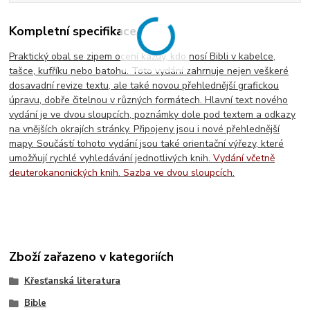
Kompletní specifikace
Praktický obal se zipem ocení každý, kdo nosí Bibli v kabelce,
tašce, kufříku nebo batohu. Toto vydání zahrnuje nejen veškeré
dosavadní revize textu, ale také novou přehlednější grafickou
úpravu, dobře čitelnou v různých formátech. Hlavní text nového
vydání je ve dvou sloupcích, poznámky dole pod textem a odkazy
na vnějších okrajích stránky. Připojeny jsou i nové přehlednější
mapy. Součástí tohoto vydání jsou také orientační výřezy, které
umožňují rychlé vyhledávání jednotlivých knih
. Vydání včetně
deuterokanonických knih. Sazba ve dvou sloupcích.
Zboží zařazeno v kategoriích
Křesťanská literatura
Bible