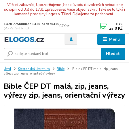
.Vážení zákazníci, Upozorňujeme ,že z důvodu dovolených nebudeme
schopni od 3.8 do 17.8. zpracovávat Vaše objednávky . Také se to tyká i
kamenné prodejny Logos v Třinci. Děkujeme za pochopení .
0
ks
+420 775688827 +420 737670415
CZK
za
0 Kč
(Po-Pá, 9-16 hod.)
Menu
Hledat
Úvod
Křesťanská literatura
Bible
Bible ČEP DT malá, zip, jeans,
výřezy zip, jeans, orientační výřezy
Bible ČEP DT malá, zip, jeans,
výřezy zip, jeans, orientační výřezy