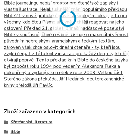
Bible journalingu nabízí prostor pro čtenářské zápisky i
vlastní ilustrace. Nejaktuálnější znění populárního překladu
Bible21 v nové grafické úpravě se široky´mi okraji je tu pro
všechny, kdo čtou Písmo aktivně a chtějí reagovat na jeho
oslovení. Překlad 21. století přináší nadčasové poselství
Bible v současné, čtivé češtině. Usiluje o maximální věrnost
původním hebrejským, aramejským a řeckým textům,
zároveň však chce oslovit dnešní čtenáře - ty, kteří jsou
zvyklí čerpat z této knihy inspiraci pro každý den, i ty, kteří jí
otvírají poprvé. Tento překlad knih Bible do českého jazyka
byl započat roku 1994 pod vedením Alexandra Fleka a
dokončený a vydaný jako celek v roce 2009. Velkou část
Starého zákona překládal Jiří Hedánek, deuterokanonické
knihy přeložil Jiří Pavlík.
Zboží zařazeno v kategoriích
Křesťanská literatura
Bible