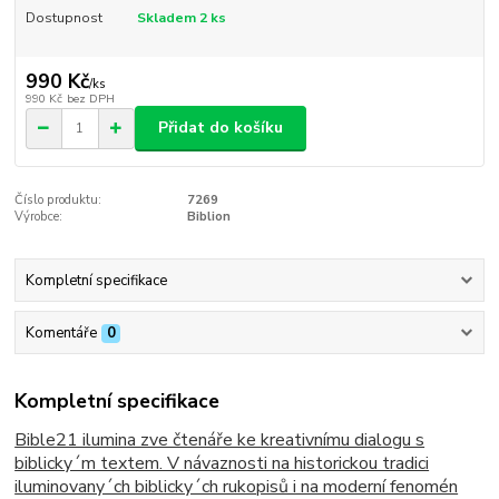
Dostupnost
Skladem 2 ks
990 Kč
/
ks
990 Kč
bez DPH
Přidat do košíku
Číslo produktu:
7269
Výrobce:
Biblion
Kompletní specifikace
Komentáře
0
Kompletní specifikace
Bible21 ilumina zve čtenáře ke kreativnímu dialogu s
biblicky´m textem. V návaznosti na historickou tradici
iluminovany´ch biblicky´ch rukopisů i na moderní fenomén