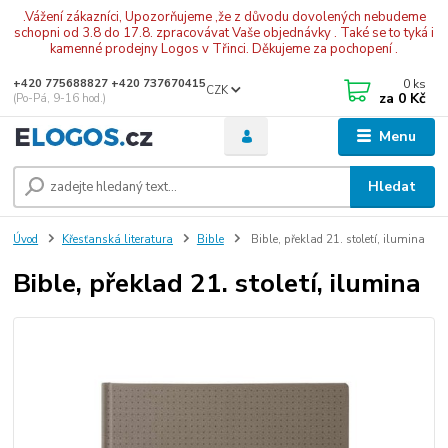
.Vážení zákazníci, Upozorňujeme ,že z důvodu dovolených nebudeme
schopni od 3.8 do 17.8. zpracovávat Vaše objednávky . Také se to tyká i
kamenné prodejny Logos v Třinci. Děkujeme za pochopení .
0
ks
+420 775688827 +420 737670415
CZK
za
0 Kč
(Po-Pá, 9-16 hod.)
Menu
Hledat
Úvod
Křesťanská literatura
Bible
Bible, překlad 21. století, ilumina
Bible, překlad 21. století, ilumina