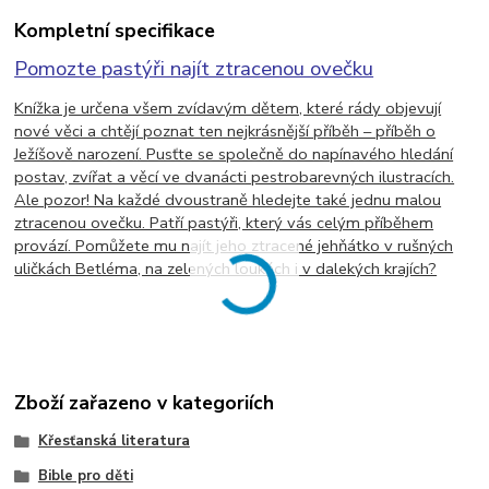
Kompletní specifikace
Pomozte pastýři najít ztracenou ovečku
Knížka je určena všem zvídavým dětem, které rády objevují
nové věci a chtějí poznat ten nejkrásnější příběh – příběh o
Ježíšově narození. Pusťte se společně do napínavého hledání
postav, zvířat a věcí ve dvanácti pestrobarevných ilustracích.
Ale pozor! Na každé dvoustraně hledejte také jednu malou
ztracenou ovečku. Patří pastýři, který vás celým příběhem
provází. Pomůžete mu najít jeho ztracené jehňátko v rušných
uličkách Betléma, na zelených loukách i v dalekých krajích?
Zboží zařazeno v kategoriích
Křesťanská literatura
Bible pro děti