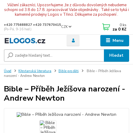
.Vážení zákazníci, Upozorňujeme ,že z důvodu dovolených nebudeme
schopni od 3.8 do 17.8. zpracovávat Vaše objednávky . Také se to tyká i
kamenné prodejny Logos v Třinci. Děkujeme za pochopení .
0
ks
+420 775688827 +420 737670415
CZK
za
0 Kč
(Po-Pá, 9-16 hod.)
Menu
Hledat
Úvod
Křesťanská literatura
Bible pro děti
Bible – Příběh Ježíšova
narození - Andrew Newton
Bible – Příběh Ježíšova narození -
Andrew Newton