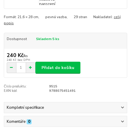
Formát: 21,6 × 28 cm, pevná vazba, 29 stran Nakladatel:
celý
popis
Dostupnost
Skladem 5 ks
240 Kč
/
ks
240 Kč
bez DPH
Přidat do košíku
Číslo produktu:
9515
EAN kód:
9788075451491
Kompletní specifikace
Komentáře
0