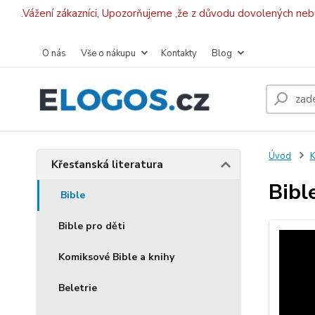
.Vážení zákazníci, Upozorňujeme ,že z důvodu dovolených ne
O nás
Vše o nákupu
Kontakty
Blog
Úvod
K
Křesťanská literatura
Bibl
Bible
Bible pro děti
Komiksové Bible a knihy
Beletrie