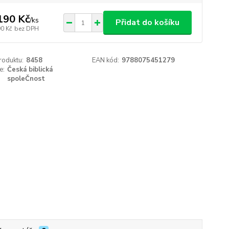
190 Kč
/
ks
Přidat do košíku
90 Kč
bez DPH
roduktu:
8458
EAN kód:
9788075451279
e:
Česká biblická
spoleČnost