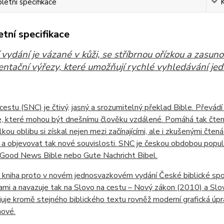
etní specifikace
tní specifikace
 vydání je vázané v kůži, se stříbrnou ořízkou a zasu
ientační výřezy, které umožňují rychlé vyhledávání jed
cestu (SNC) je čtivý, jasný a srozumitelný překlad Bible. Převád
e, které mohou být dnešnímu člověku vzdálené. Pomáhá tak čten
kou oblibu si získal nejen mezi začínajícími, ale i zkušenými čtenář
 a objevovat tak nové souvislosti. SNC je českou obdobou populá
 Good News Bible nebo Gute Nachricht Bibel.
kniha proto v novém jednosvazkovém vydání České biblické spol
i a navazuje tak na Slovo na cestu – Nový zákon (2010) a Slovo
juje kromě stejného biblického textu rovněž moderní grafická úpr
nové.