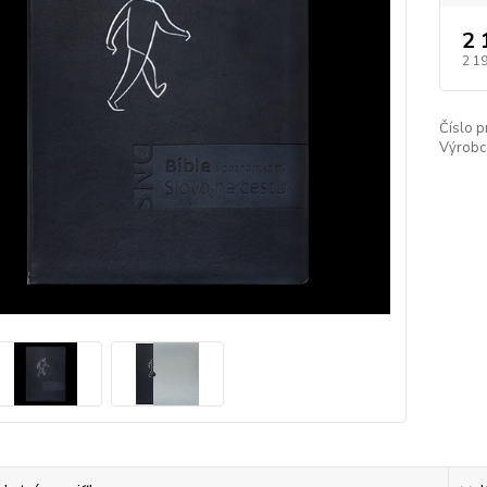
2 
2 1
Číslo p
Výrobc