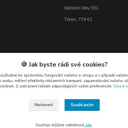
Náměstí Míru 551
Třinec, 739 61
🍪 Jak byste rádi své cookies?
používáme ke správnému fungování našeho e-shopu a v případě vašeho
k o webu, měření efektivity reklamních kampaní, zapamatování vašeho o
 stránek, či zobrazení reklam odpovídajících vašim preferencím.
Více k v
Souhlasím
Nastavení
Souhlas můžete odmítnout
zde
.