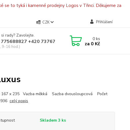
é se to tyká i kamenné prodejny Logos v Třinci. Děkujeme za
Přihlášení
CZK
 si rady? Zavolejte.
0
ks
 775688827 +420 737670415
za
0 Kč
, 9-16 hod.)
s
luxus
t 167 x 235 Vazba měkká Sazba dvousloupcová Počet
 1936
celý popis
tupnost
Skladem 3 ks