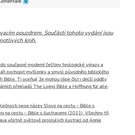
Komentáře
0
novacím pouzdrem. Součástí tohoto vydání jsou
notlivých knih.
í do současné moderní češtiny teologické výrazy a
áři pochopit myšlenky a smysl původního biblického
i Bible. Ti oceňují, že mohou lépe číst i delší oddíly
rních překladů The Living Bible a Hoffnung für alle,
ečnosti nese název Slovo na cestu – Bible s
 na cestu – Bible s ilustracemi (2011). Všechny tři
ava včetně světově proslulých ilustrací od Annie