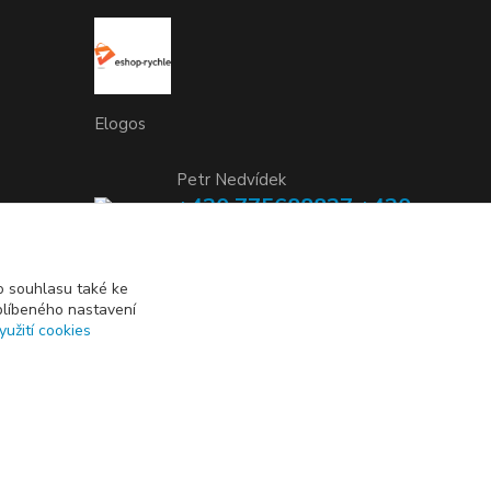
Elogos
Petr Nedvídek
+420 775688827 +420
737670415
(Po-Pá, 9-16 hod.)
 souhlasu také ke
blíbeného nastavení
info@elogos.cz
yužití cookies
Vytvořeno na
Eshop-rychle.cz