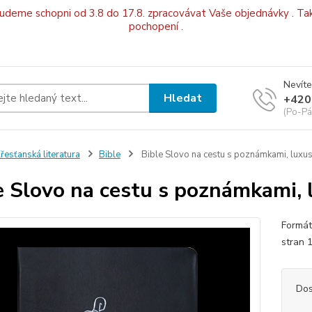
budeme schopni od 3.8 do 17.8. zpracovávat Vaše objednávky . Tak
pochopení .
Nevíte
Hledat
+420
(Po-Pá
řesťanská literatura
Bible
Bible Slovo na cestu s poznámkami, luxu
e Slovo na cestu s poznámkami, 
Formá
stran
Dos