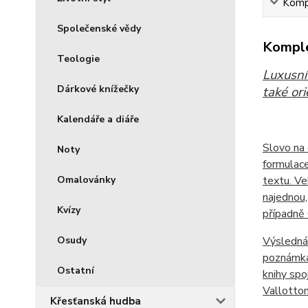
Kompl
Společenské vědy
Komple
Teologie
Luxusní
Dárkové knížečky
také or
Kalendáře a diáře
Slovo na 
Noty
formulac
textu. Vel
Omalovánky
najednou,
Kvízy
případně
Výsledná 
Osudy
poznámkam
Ostatní
knihy spo
Vallotto
Křesťanská hudba