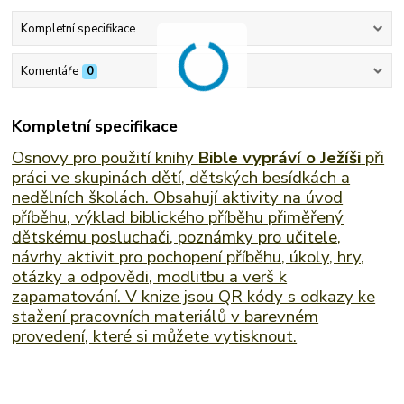
Kompletní specifikace
Komentáře
0
Kompletní specifikace
Osnovy pro použití knihy
Bible vypráví o Ježíši
při
práci ve skupinách dětí, dětských besídkách a
nedělních školách. Obsahují aktivity na úvod
příběhu, výklad biblického příběhu přiměřený
dětskému posluchači, poznámky pro učitele,
návrhy aktivit pro pochopení příběhu, úkoly, hry,
otázky a odpovědi, modlitbu a verš k
zapamatování. V knize jsou QR kódy s odkazy ke
stažení pracovních materiálů v barevném
provedení, které si můžete vytisknout.