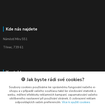
Kde nás najdete
Náměstí Míru 551
Třinec, 739 61
Kontakty
🍪 Jak byste rádi své cookies?
Soubory cookies používáme ke správnému fungování našeho e-
shopu a v případě vašeho souhlasu také ke sledování statistik o
webu, měření efektivity reklamních kampaní, zapamatování vašeho
oblíbeného nastavení při používání stránek, či zobrazení reklam
Elogos
odpovídajících vašim preferencím.
Více k využití cookies