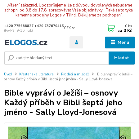
.Vážení zákazníci, Upozorňujeme ,že z důvodu dovolených nebudeme
schopni od 3.8 do 17.8. zpracovávat Vaše objednávky . Také se to tyká i
kamenné prodejny Logos v Třinci. Děkujeme za pochopení .
0
ks
+420 775688827 +420 737670415
CZK
za
0 Kč
(Po-Pá, 9-16 hod.)
Menu
Hledat
Úvod
Křesťanská literatura
Pro děti a mládež
Bible vypráví o Ježíši –
osnovy Každý příběh v Bibli šeptá jeho jméno - Sally Lloyd-Jonesová
Bible vypráví o Ježíši – osnovy
Každý příběh v Bibli šeptá jeho
jméno - Sally Lloyd-Jonesová