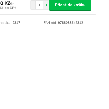
0 Kč
/
ks
Přidat do košíku
 Kč
bez DPH
roduktu:
9317
EAN kód:
9788088642312