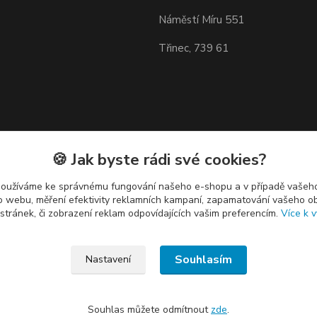
Náměstí Míru 551
Třinec, 739 61
🍪 Jak byste rádi své cookies?
používáme ke správnému fungování našeho e-shopu a v případě vašeho
k o webu, měření efektivity reklamních kampaní, zapamatování vašeho o
 stránek, či zobrazení reklam odpovídajících vašim preferencím.
Více k v
Souhlasím
Nastavení
Souhlas můžete odmítnout
zde
.