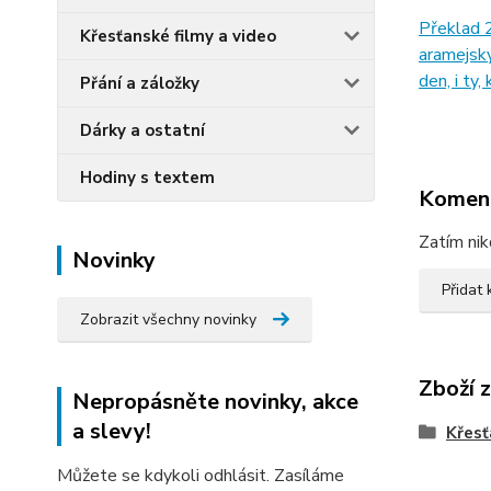
Překlad 2
Křesťanské filmy a video
aramejský
den, i ty,
Přání a záložky
Dárky a ostatní
Hodiny s textem
Komen
Zatím nik
Novinky
Přidat
Zobrazit všechny novinky
Zboží 
Nepropásněte novinky, akce
a slevy!
Křesť
Můžete se kdykoli odhlásit. Zasíláme