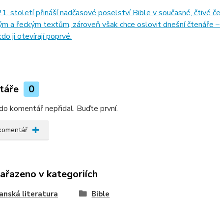
1. století přináší nadčasové poselství Bible v současné, čtivé č
m a řeckým textům, zároveň však chce oslovit dnešní čtenáře – ty,
 kdo ji otevírají poprvé.
táře
0
do komentář nepřidal. Buďte první.
 komentář
zařazeno v kategoriích
anská literatura
Bible