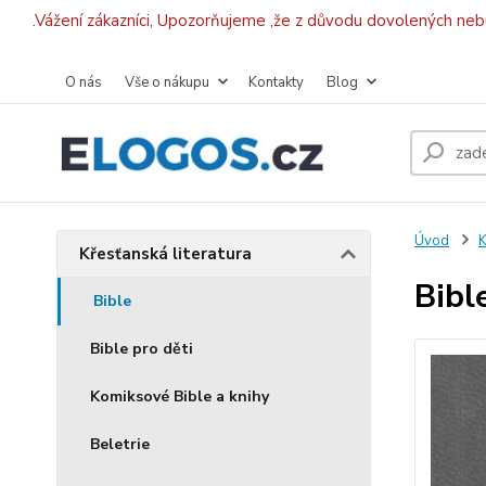
.Vážení zákazníci, Upozorňujeme ,že z důvodu dovolených ne
O nás
Vše o nákupu
Kontakty
Blog
Úvod
K
Křesťanská literatura
Bibl
Bible
Bible pro děti
Komiksové Bible a knihy
Beletrie