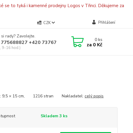
é se to tyká i kamenné prodejny Logos v Třinci. Děkujeme za
Přihlášení
CZK
 si rady? Zavolejte.
0
ks
 775688827 +420 737670415
za
0 Kč
, 9-16 hod.)
t: 9,5 × 15 cm, 1216 stran Nakladatel:
celý popis
tupnost
Skladem 3 ks