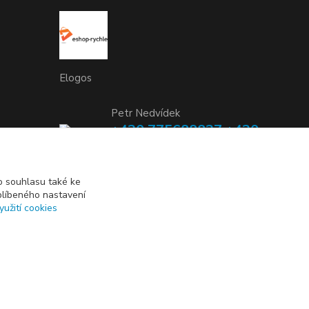
Elogos
Petr Nedvídek
+420 775688827 +420
737670415
(Po-Pá, 9-16 hod.)
 souhlasu také ke
blíbeného nastavení
info@elogos.cz
yužití cookies
Vytvořeno na
Eshop-rychle.cz