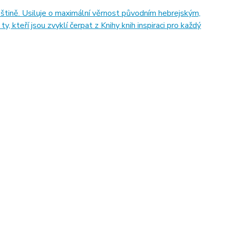
eštině. Usiluje o maximální věrnost původním hebrejským,
 kteří jsou zvyklí čerpat z Knihy knih inspiraci pro každý