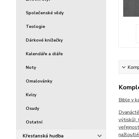
Společenské vědy
Teologie
Dárkové knížečky
Kalendáře a diáře
Kompl
Noty
Omalovánky
Komple
Kvízy
Bible v k
Osudy
Dvanácté
výtisků).
Ostatní
veřejnost
nažloutlé
Křesťanská hudba