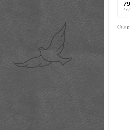
79
790
Číslo p