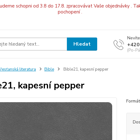
budeme schopni od 3.8 do 17.8. zpracovávat Vaše objednávky . Tak
pochopení .
Nevíte
Hledat
+420
(Po-Pá
řesťanská literatura
Bible
Bible21, kapesní pepper
e21, kapesní pepper
Formá
Dos