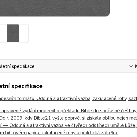
etní specifikace
tní specifikace
apesním formátu. Odolná a atraktivní vazba, zakulacené rohy, saz
 upravené vydání moderního překladu Bible do současné češtin
 Od r. 2009, kdy Bible21 vyšla poprvé, si získala oblibu nejen mezi
í. — Odolná a atraktivní vazba ve čtyřech odstínech umělé kůže,
m biblovém papíru, zakulacené rohy a praktická záložka.