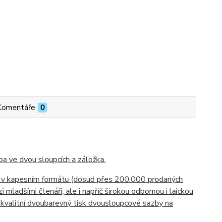
Komentáře
0
ba ve dvou sloupcích a záložka.
y v kapesním formátu (dosud přes 200.000 prodaných
 mladšími čtenáři, ale i napříč širokou odbornou i laickou
 kvalitní dvoubarevný tisk dvousloupcové sazby na