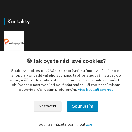
Kontakty
Elogos
🍪 Jak byste rádi své cookies?
Soubory cookies používáme ke správnému fungování našeho e-
Petr Nedvídek
shopu a v případě vašeho souhlasu také ke sledování statistik o
+420 775688827 +420 737670415
webu, měření efektivity reklamních kampaní, zapamatování vašeho
(Po-Pá, 9-16 hod.)
oblíbeného nastavení při používání stránek, či zobrazení reklam
odpovídajících vašim preferencím.
Více k využití cookies
info@elogos.cz
Souhlasím
Nastavení
Souhlas můžete odmítnout
zde
.
Vytvořeno na
Eshop-rychle.cz