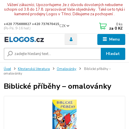
.Vážení zákazníci, Upozorňujeme ,že z důvodu dovolených nebudeme
schopni od 3.8 do 17.8. zpracovávat Vaše objednávky . Také se to tyká i
kamenné prodejny Logos v Třinci. Děkujeme za pochopení .
0
ks
+420 775688827 +420 737670415
CZK
za
0 Kč
(Po-Pá, 9-16 hod.)
Menu
Hledat
Úvod
Křesťanská literatura
Omalovánky
Biblické příběhy –
omalovánky
Biblické příběhy – omalovánky