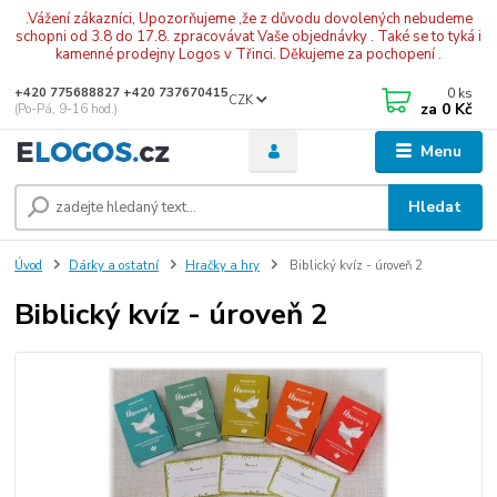
.Vážení zákazníci, Upozorňujeme ,že z důvodu dovolených nebudeme
schopni od 3.8 do 17.8. zpracovávat Vaše objednávky . Také se to tyká i
kamenné prodejny Logos v Třinci. Děkujeme za pochopení .
0
ks
+420 775688827 +420 737670415
CZK
za
0 Kč
(Po-Pá, 9-16 hod.)
Menu
Hledat
Úvod
Dárky a ostatní
Hračky a hry
Biblický kvíz - úroveň 2
Biblický kvíz - úroveň 2