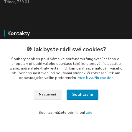
Třinec, 739 61
Kontakty
🍪 Jak byste rádi své cookies?
Soubory cookies používáme ke správnému fungování našeho e-
shopu a v případě vašeho souhlasu také ke sledování statistik o
webu, měření efektivity reklamních kampaní, zapamatování vašeho
Elogos
oblíbeného nastavení při používání stránek, či zobrazení reklam
odpovídajících vašim preferencím.
Více k využití cookies
Petr Nedvídek
+420 775688827 +420 737670415
Souhlasím
Nastavení
(Po-Pá, 9-16 hod.)
info@elogos.cz
Souhlas můžete odmítnout
zde
.