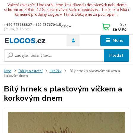
.Vážení zákazníci, Upozorňujeme ,že z důvodu dovolených nebudeme
schopni od 3.8 do 17.8. zpracovávat Vaše objednávky . Také se to tyká i
kamenné prodejny Logos v Třinci. Děkujeme za pochopení .
0
ks
+420 775688827 +420 737670415
CZK
za
0 Kč
(Po-Pá, 9-16 hod.)
Menu
Hledat
Úvod
Dárky a ostatní
Hrníčky
Bílý hrnek s plastovým víčkem a
korkovým dnem
Bílý hrnek s plastovým víčkem a
korkovým dnem