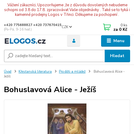
.Vážení zákazníci, Upozorňujeme ,že z důvodu dovolených nebudeme
schopni od 3.8 do 17.8. zpracovávat Vaše objednávky . Také se to tyká i
kamenné prodejny Logos v Třinci. Děkujeme za pochopení .
0
ks
+420 775688827 +420 737670415
CZK
za
0 Kč
(Po-Pá, 9-16 hod.)
Menu
Hledat
Úvod
Křesťanská literatura
Pro děti a mládež
Bohuslavová Alice -
Ježíš
Bohuslavová Alice - Ježíš