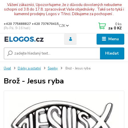
.Vážení zákazníci, Upozorňujeme ,že z důvodu dovolených nebudeme
schopni od 3.8 do 17.8. zpracovávat Vaše objednávky . Také se to tyká i
kamenné prodejny Logos v Třinci. Děkujeme za pochopení .
0
ks
+420 775688827 +420 737670415
CZK
za
0 Kč
(Po-Pá, 9-16 hod.)
Menu
Hledat
Úvod
Dárky a ostatní
Šperky
Brož - Jesus ryba
Brož - Jesus ryba