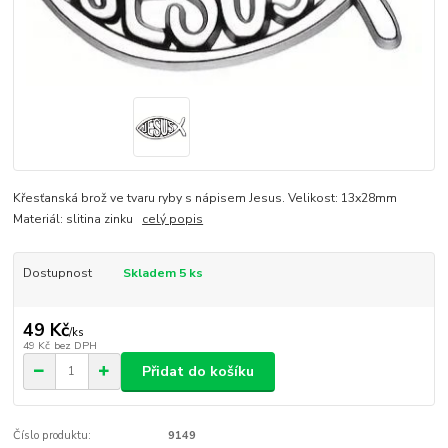
Křesťanská brož ve tvaru ryby s nápisem Jesus. Velikost: 13x28mm
Materiál: slitina zinku
celý popis
Dostupnost
Skladem 5 ks
49 Kč
/
ks
49 Kč
bez DPH
Přidat do košíku
Číslo produktu:
9149