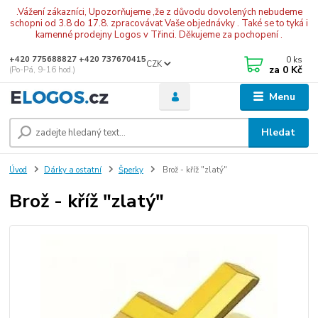
.Vážení zákazníci, Upozorňujeme ,že z důvodu dovolených nebudeme
schopni od 3.8 do 17.8. zpracovávat Vaše objednávky . Také se to tyká i
kamenné prodejny Logos v Třinci. Děkujeme za pochopení .
0
ks
+420 775688827 +420 737670415
CZK
za
0 Kč
(Po-Pá, 9-16 hod.)
Menu
Hledat
Úvod
Dárky a ostatní
Šperky
Brož - kříž "zlatý"
Brož - kříž "zlatý"