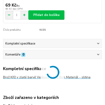
69 Kč
/
ks
69 Kč
bez DPH
Přidat do košíku
Číslo produktu:
9155
Kompletní specifikace
Komentáře
0
Kompletní specifikace
Brož Kříž v zlaté barvě Velikost: 2,5x1,8cm Materiál - slitina
Zboží zařazeno v kategoriích