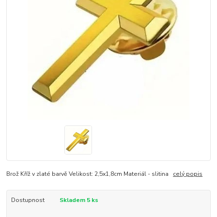
Brož Kříž v zlaté barvě Velikost: 2,5x1,8cm Materiál - slitina
celý popis
Dostupnost
Skladem 5 ks