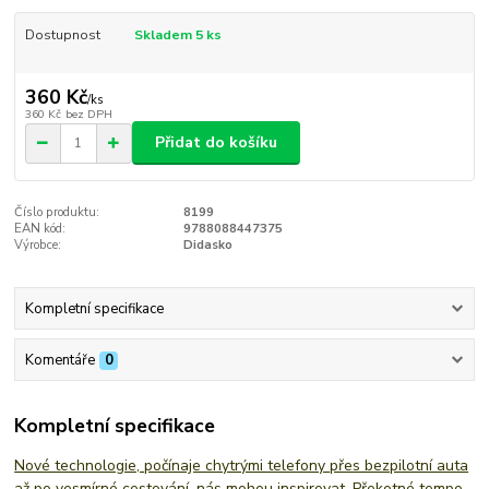
Dostupnost
Skladem 5 ks
360 Kč
/
ks
360 Kč
bez DPH
Přidat do košíku
Číslo produktu:
8199
EAN kód:
9788088447375
Výrobce:
Didasko
Kompletní specifikace
Komentáře
0
Kompletní specifikace
Nové technologie, počínaje chytrými telefony přes bezpilotní auta
až po vesmírné cestování, nás mohou inspirovat. Překotné tempo