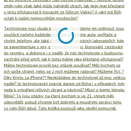
změn nám však také může nahánět strach. Jak tedy mají křesťané
s vírou přistupovat k inovacím ze Sillicon Valley? A jaký má Bůh
vztah k našim nejmocnějším novátorům?
Technologie jsou všude kolem nás. Nemůžeme jim uniknout. Jsou
součástí našeho každodenního života. Máme auta, počítače a
chytré telefony, ale také slyšíme o biologických laboratořích, kde
se experimentuje s viry, o umělé inteligenci, klonování, cestování
do vesmíru, a dokonce i o naději, že nás technologie v budoucnu
zachrání před smrtí. Jak k tomu máme jako křesťané přistupovat?
Máme technologie prostě bez otázek používat? Měli bychom se
jich spíše stranit, nebo se z nich můžeme radovat? Můžeme říct: ?
Díky Kristu za iPhone?? Nevkládáme do technologií až moc velkou
naději? Je technologický pokrok darem od Boha i v případech, kdy
vede k vytváření ničivých zbraní a nástrojů? Mluví o tomto tématu
Bible? To jsou otázky, na které bychom si ve 21. století měli
odpovědět, pokud chceme být dobrými a moudrými správci toho,
co nám Bůh dává. Tato knížka poslouží jako skvělý pomocník.