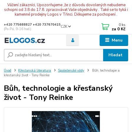
.Vážení zákazníci, Upozorňujeme ,že z důvodu dovolených nebudeme
schopni od 3.8 do 17.8. zpracovávat Vaše objednávky . Také se to tyká i
kamenné prodejny Logos v Třinci. Děkujeme za pochopení .
0
ks
+420 775688827 +420 737670415
CZK
za
0 Kč
(Po-Pá, 9-16 hod.)
Menu
Hledat
Úvod
Křesťanská literatura
Společenské vědy
Bůh, technologie a
křesťanský život - Tony Reinke
Bůh, technologie a křesťanský
život - Tony Reinke