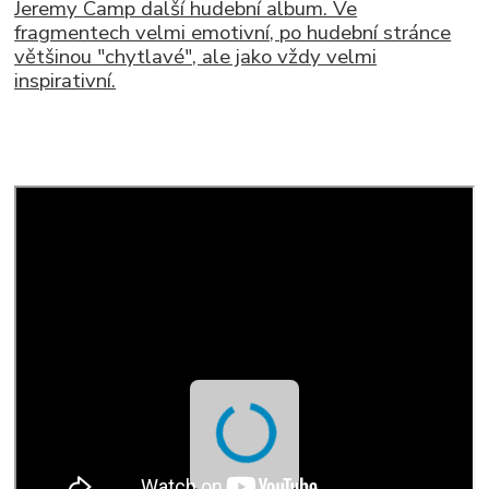
Jeremy Camp další hudební album. Ve
fragmentech velmi emotivní, po hudební stránce
většinou "chytlavé", ale jako vždy velmi
inspirativní.