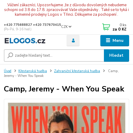
.Vážení zákazníci, Upozorňujeme ,že z důvodu dovolených nebudeme
schopni od 3.8 do 17.8. zpracovávat Vaše objednávky . Také se to tyká i
kamenné prodejny Logos v Třinci. Děkujeme za pochopení .
0
ks
+420 775688827 +420 737670415
CZK
za
0 Kč
(Po-Pá, 9-16 hod.)
Menu
Hledat
Úvod
Křesťanská hudba
Zahraniční křesťanská hudba
Camp,
Jeremy - When You Speak
Camp, Jeremy - When You Speak