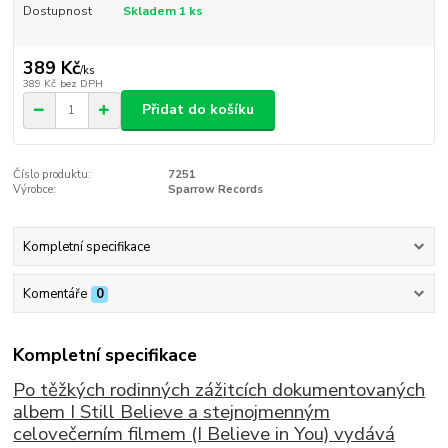
Dostupnost
Skladem 1 ks
389 Kč
/
ks
389 Kč
bez DPH
Přidat do košíku
Číslo produktu:
7251
Výrobce:
Sparrow Records
Kompletní specifikace
Komentáře
0
Kompletní specifikace
Po těžkých rodinných zážitcích dokumentovaných
albem I Still Believe a stejnojmenným
celovečerním filmem (I Believe in You) vydává