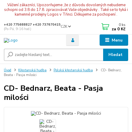
.Vážení zákazníci, Upozorňujeme ,že z důvodu dovolených nebudeme
schopni od 3.8 do 17.8. zpracovávat Vaše objednávky . Také se to tyká i
kamenné prodejny Logos v Třinci. Děkujeme za pochopení .
0
ks
+420 775688827 +420 737670415
CZK
za
0 Kč
(Po-Pá, 9-16 hod.)
Menu
Hledat
Úvod
Křesťanská hudba
Polská křestanská hudba
CD- Bednarz,
Beata - Pasja milości
CD- Bednarz, Beata - Pasja
milości