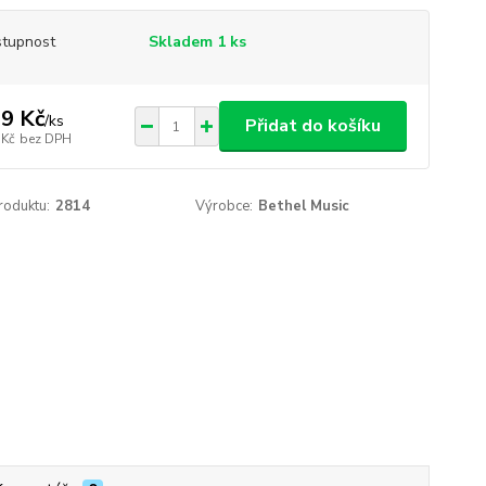
tupnost
Skladem 1 ks
9 Kč
/
ks
Přidat do košíku
 Kč
bez DPH
roduktu:
2814
Výrobce:
Bethel Music