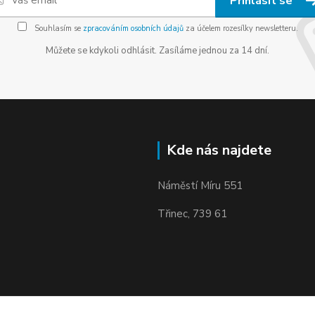
Přihlásit se
Souhlasím se
zpracováním osobních údajů
za účelem rozesílky newsletteru.
Můžete se kdykoli odhlásit. Zasíláme jednou za 14 dní.
Kde nás najdete
Náměstí Míru 551
Třinec, 739 61