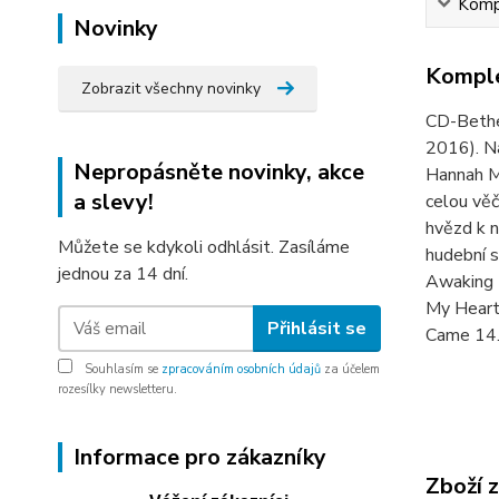
Kompl
Novinky
Komple
Zobrazit všechny novinky
CD-Bethel
2016). Na
Nepropásněte novinky, akce
Hannah Mc
a slevy!
celou věč
hvězd k n
Můžete se kdykoli odhlásit. Zasíláme
hudební s
jednou za 14 dní.
Awaking E
My Heart 
Přihlásit se
Came 14.
Souhlasím se
zpracováním osobních údajů
za účelem
rozesílky newsletteru.
Informace pro zákazníky
Zboží 