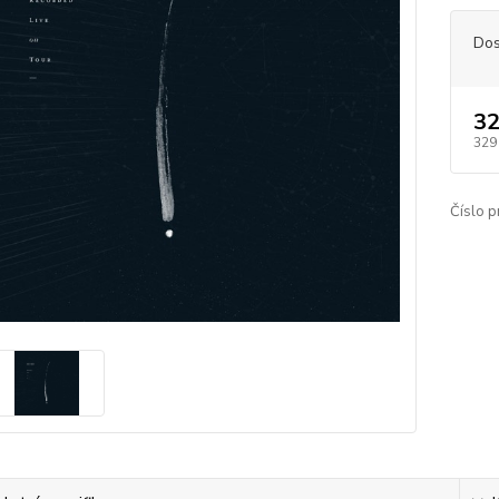
Dos
32
329
Číslo p