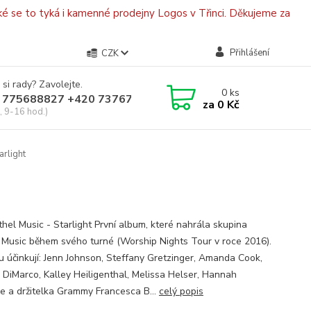
é se to tyká i kamenné prodejny Logos v Třinci. Děkujeme za
Přihlášení
CZK
 si rady? Zavolejte.
0
ks
 775688827 +420 737670415
za
0 Kč
, 9-16 hod.)
arlight
hel Music - Starlight První album, které nahrála skupina
 Music během svého turné (Worship Nights Tour v roce 2016).
u účinkují: Jenn Johnson, Steffany Gretzinger, Amanda Cook,
n DiMarco, Kalley Heiligenthal, Melissa Helser, Hannah
e a držitelka Grammy Francesca B...
celý popis