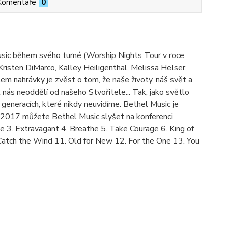
Komentáře
0
Music během svého turné (Worship Nights Tour v roce
Kristen DiMarco, Kalley Heiligenthal, Melissa Helser,
m nahrávky je zvěst o tom, že naše životy, náš svět a
 nás neoddělí od našeho Stvořitele... Tak, jako světlo
generacích, které nikdy neuvidíme. Bethel Music je
nce 2017 můžete Bethel Music slyšet na konferenci
 3. Extravagant 4. Breathe 5. Take Courage 6. King of
 Catch the Wind 11. Old for New 12. For the One 13. You