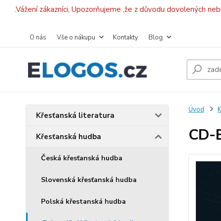
.Vážení zákazníci, Upozorňujeme ,že z důvodu dovolených ne
O nás
Vše o nákupu
Kontakty
Blog
Úvod
K
Křesťanská literatura
CD-B
Křesťanská hudba
Česká křesťanská hudba
Slovenská křesťanská hudba
Polská křestanská hudba