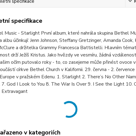
etní specifikace
tní specifikace
 Music - Starlight První album, které nahrála skupina Bethel 
 albu účinkují: Jenn Johnson, Steffany Gretzinger, Amanda Cook, 
Clure a držitelka Grammy Francesca Battistelli. Hlavním témate
nost drží Ježíš Kristus. Jako hvězdy ve vesmíru, žádná vzdálenost
ašim očím putovalo roky - to, co zasejeme může přinést ovoce v 
oučástí církve Bethel Church v Kalifornii. 29. června - 2. červe
urope v pražském Edenu. 1. Starlight 2. There’s No Other Name
7. God I Look to You 8. The War Is Over 9. I See the Light 10.
 Extravagant
zařazeno v kategoriích