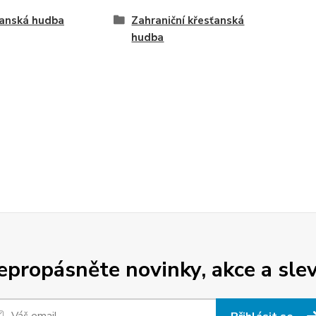
ťanská hudba
Zahraniční křesťanská
hudba
epropásněte novinky, akce a slev