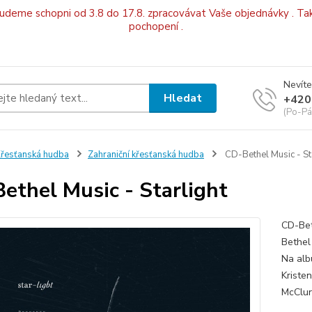
budeme schopni od 3.8 do 17.8. zpracovávat Vaše objednávky . Tak
pochopení .
Nevíte
Hledat
+420
(Po-Pá
řesťanská hudba
Zahraniční křesťanská hudba
CD-Bethel Music - St
ethel Music - Starlight
CD-Bet
Bethel
Na alb
Kriste
McClur