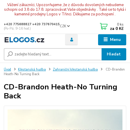
.Vážení zákazníci, Upozorňujeme ,že z důvodu dovolených nebudeme
schopni od 3.8 do 17.8. zpracovávat Vaše objednávky . Také se to tyká i
kamenné prodejny Logos v Třinci. Děkujeme za pochopení .
0
ks
+420 775688827 +420 737670415
CZK
za
0 Kč
(Po-Pá, 9-16 hod.)
Menu
Hledat
Úvod
Křesťanská hudba
Zahraniční křesťanská hudba
CD-Brandon
Heath-No Turning Back
CD-Brandon Heath-No Turning
Back