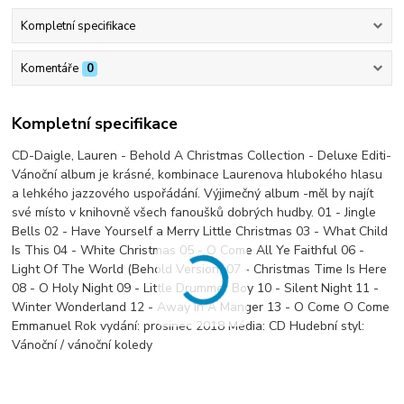
Kompletní specifikace
Komentáře
0
Kompletní specifikace
CD-Daigle, Lauren - Behold A Christmas Collection - Deluxe Editi-
Vánoční album je krásné, kombinace Laurenova hlubokého hlasu
a lehkého jazzového uspořádání. Výjimečný album -měl by najít
své místo v knihovně všech fanoušků dobrých hudby. 01 - Jingle
Bells 02 - Have Yourself a Merry Little Christmas 03 - What Child
Is This 04 - White Christmas 05 - O Come All Ye Faithful 06 -
Light Of The World (Behold Version) 07 - Christmas Time Is Here
08 - O Holy Night 09 - Little Drummer Boy 10 - Silent Night 11 -
Winter Wonderland 12 - Away In A Manger 13 - O Come O Come
Emmanuel Rok vydání: prosinec 2018 Média: CD Hudební styl:
Vánoční / vánoční koledy