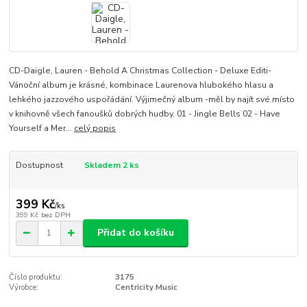
CD-Daigle, Lauren - Behold A Christmas Collection - Deluxe Editi-
Vánoční album je krásné, kombinace Laurenova hlubokého hlasu a
lehkého jazzového uspořádání. Výjimečný album -měl by najít své místo
v knihovně všech fanoušků dobrých hudby. 01 - Jingle Bells 02 - Have
Yourself a Mer...
celý popis
Dostupnost
Skladem 2 ks
399 Kč
/
ks
399 Kč
bez DPH
Přidat do košíku
Číslo produktu:
3175
Výrobce:
Centricity Music