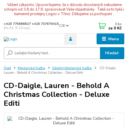
.Vážení zákazníci, Upozorňujeme ,že z důvodu dovolených nebudeme
schopni od 3.8 do 17.8. zpracovávat Vaše objednávky . Také se to tyká i
kamenné prodejny Logos v Třinci. Děkujeme za pochopení .
0
ks
+420 775688827 +420 737670415
CZK
za
0 Kč
(Po-Pá, 9-16 hod.)
Menu
Hledat
Úvod
Křesťanská hudba
Vánoční křesťanská hudba
CD-Daigle,
Lauren - Behold A Christmas Collection - Deluxe Editi
CD-Daigle, Lauren - Behold A
Christmas Collection - Deluxe
Editi