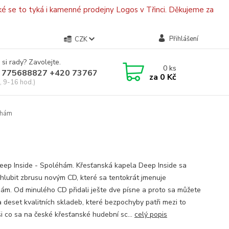
é se to tyká i kamenné prodejny Logos v Třinci. Děkujeme za
Přihlášení
CZK
 si rady? Zavolejte.
0
ks
 775688827 +420 737670415
za
0 Kč
, 9-16 hod.)
éhám
eep Inside - Spoléhám. Křesťanská kapela Deep Inside sa
hlubit zbrusu novým CD, které sa tentokrát jmenuje
ám. Od minulého CD přidali ješte dve písne a proto sa můžete
a deset kvalitních skladeb, které bezpochyby patři mezi to
ši co sa na české křesťanské hudební sc...
celý popis