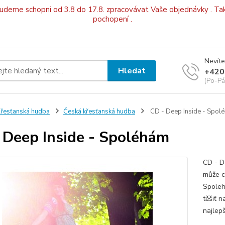
budeme schopni od 3.8 do 17.8. zpracovávat Vaše objednávky . Tak
pochopení .
Nevíte
Hledat
+420
(Po-Pá
řesťanská hudba
Česká křesťanská hudba
CD - Deep Inside - Spol
 Deep Inside - Spoléhám
CD - D
může c
Spoleh
těšiť n
najlep