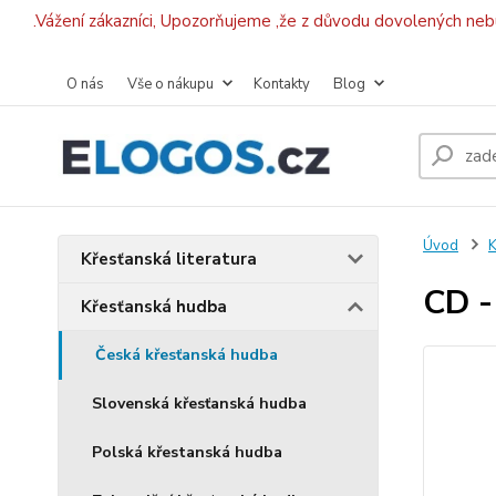
.Vážení zákazníci, Upozorňujeme ,že z důvodu dovolených ne
O nás
Vše o nákupu
Kontakty
Blog
Úvod
K
Křesťanská literatura
CD -
Křesťanská hudba
Česká křesťanská hudba
Slovenská křesťanská hudba
Polská křestanská hudba