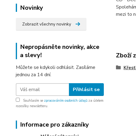
Novinky
Spolehám.
mezi to n
Zobrazit všechny novinky
Nepropásněte novinky, akce
a slevy!
Zboží 
Můžete se kdykoli odhlásit. Zasíláme
Křes
jednou za 14 dní.
Přihlásit se
Souhlasím se
zpracováním osobních údajů
za účelem
rozesílky newsletteru.
Informace pro zákazníky