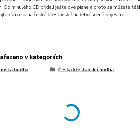
 Od minulého CD přidali ješte dve písne a proto sa můžete těšiť
ajlepši co sa na české křesťanské hudební scéně objevilo.
zařazeno v kategoriích
ťanská hudba
Česká křesťanská hudba