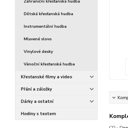
Zahraniční křesťanská hudba
Dětská křesťanská hudba
Instrumentální hudba
Mluvené slovo
Vinylové desky
Vánoční křesťanská hudba
Křesťanské filmy a video
Přání a záložky
Kompl
Dárky a ostatní
Hodiny s textem
Komple
CD - Deep