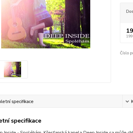
Dos
19
199
Číslo p
etní specifikace
tní specifikace
 Inside - Spoléhám. Křesťanská kapela Deep Inside sa může chl