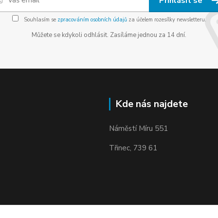
Přihlásit se
Souhlasím se
zpracováním osobních údajů
za účelem rozesílky newsletteru.
Můžete se kdykoli odhlásit. Zasíláme jednou za 14 dní.
Kde nás najdete
Náměstí Míru 551
Třinec, 739 61