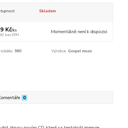
tupnost
Skladem
9 Kč
/
ks
Momentálně není k dispozici
 Kč
bez DPH
roduktu:
980
Výrobce:
Gospel music
Komentáře
0
ubit zbrusu novým CD, které sa tentokrát jmenuje