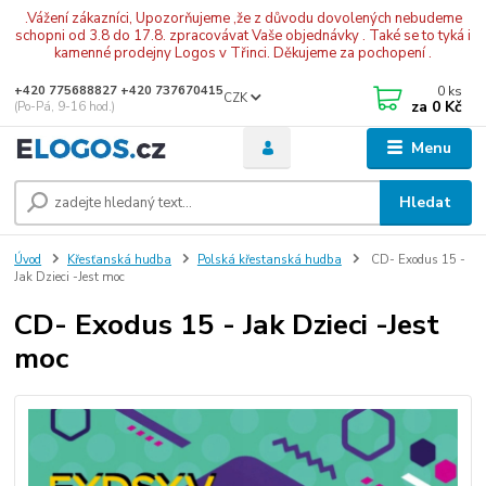
.Vážení zákazníci, Upozorňujeme ,že z důvodu dovolených nebudeme
schopni od 3.8 do 17.8. zpracovávat Vaše objednávky . Také se to tyká i
kamenné prodejny Logos v Třinci. Děkujeme za pochopení .
0
ks
+420 775688827 +420 737670415
CZK
za
0 Kč
(Po-Pá, 9-16 hod.)
Menu
Hledat
Úvod
Křesťanská hudba
Polská křestanská hudba
CD- Exodus 15 -
Jak Dzieci -Jest moc
CD- Exodus 15 - Jak Dzieci -Jest
moc