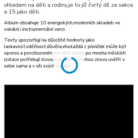
ohledem na děti a rodiny,je to jíž čvrtý díl ze sekce
e 15 jako děti.
Album obsahuje 10 energických,moderních skladeb ve
vokální i instrumentální verzi.
Texty upozorňují na důležité hodnoty jako
laskavost,vděčnost,důvěra,víra.každá z písniček může být
oporou a povzbuzením pro děti, které po mnoha měsících
izolace potřebují slova,která jím pomohou znovu uvěřit v
sebe sama a v síli svých vztahů