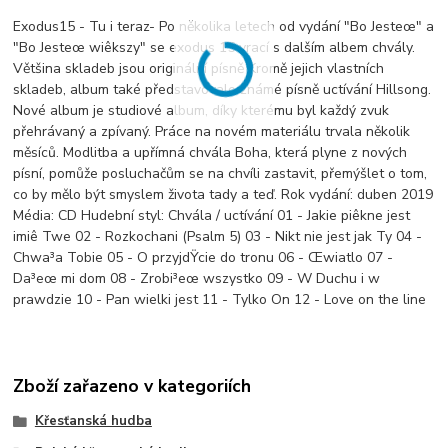
Exodus15 - Tu i teraz- Po několika letech od vydání "Bo Jesteœ" a
"Bo Jesteœ wiêkszy" se exodus 15 vrací s dalším albem chvály.
Většina skladeb jsou originální písně Kromě jejich vlastních
skladeb, album také představovalo známé písně uctívání Hillsong.
Nové album je studiové album, díky kterému byl každý zvuk
přehrávaný a zpívaný. Práce na novém materiálu trvala několik
měsíců. Modlitba a upřímná chvála Boha, která plyne z nových
písní, pomůže posluchačům se na chvíli zastavit, přemýšlet o tom,
co by mělo být smyslem života tady a teď. Rok vydání: duben 2019
Média: CD Hudební styl: Chvála / uctívání 01 - Jakie piêkne jest
imiê Twe 02 - Rozkochani (Psalm 5) 03 - Nikt nie jest jak Ty 04 -
Chwa³a Tobie 05 - O przyjdŸcie do tronu 06 - Œwiatlo 07 -
Da³eœ mi dom 08 - Zrobi³eœ wszystko 09 - W Duchu i w
prawdzie 10 - Pan wielki jest 11 - Tylko On 12 - Love on the line
Zboží zařazeno v kategoriích
Křesťanská hudba