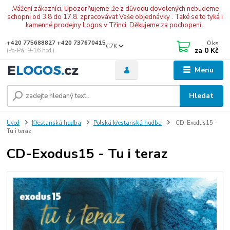
.Vážení zákazníci, Upozorňujeme ,že z důvodu dovolených nebudeme
schopni od 3.8 do 17.8. zpracovávat Vaše objednávky . Také se to tyká i
kamenné prodejny Logos v Třinci. Děkujeme za pochopení .
0
ks
+420 775688827 +420 737670415
CZK
za
0 Kč
(Po-Pá, 9-16 hod.)
Menu
Hledat
Úvod
Křesťanská hudba
Polská křestanská hudba
CD-Exodus15 -
Tu i teraz
CD-Exodus15 - Tu i teraz