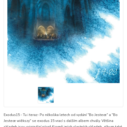
Exodus15 - Tu i teraz- Po několika letech od vydání "Bo Jesteœ" a "Bo
Jesteœ wiêkszy" se exodus 15 vrací s dalším albem chvály. Většina
skladeb jsou originální písně Kromě jejich vlastních skladeb, album také