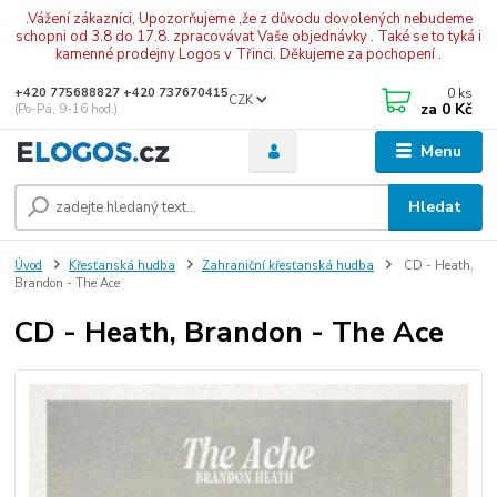
.Vážení zákazníci, Upozorňujeme ,že z důvodu dovolených nebudeme
schopni od 3.8 do 17.8. zpracovávat Vaše objednávky . Také se to tyká i
kamenné prodejny Logos v Třinci. Děkujeme za pochopení .
0
ks
+420 775688827 +420 737670415
CZK
za
0 Kč
(Po-Pá, 9-16 hod.)
Menu
Hledat
Úvod
Křesťanská hudba
Zahraniční křesťanská hudba
CD - Heath,
Brandon - The Ace
CD - Heath, Brandon - The Ace