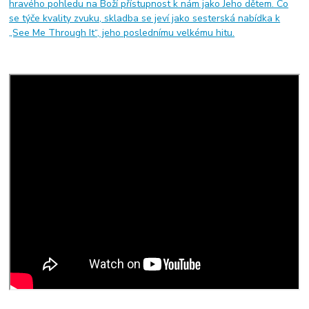
hravého pohledu na Boží přístupnost k nám jako Jeho dětem. Co
se týče kvality zvuku, skladba se jeví jako sesterská nabídka k
„See Me Through It“, jeho poslednímu velkému hitu.