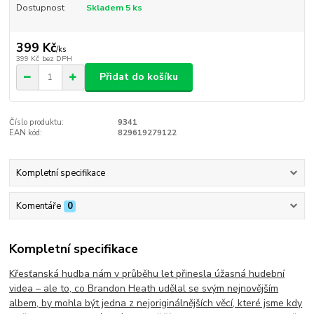
Dostupnost
Skladem 5 ks
399 Kč
/
ks
399 Kč
bez DPH
Přidat do košíku
Číslo produktu:
9341
EAN kód:
829619279122
Kompletní specifikace
Komentáře
0
Kompletní specifikace
Křesťanská hudba nám v průběhu let přinesla úžasná hudební
videa – ale to, co Brandon Heath udělal se svým nejnovějším
albem, by mohla být jedna z nejoriginálnějších věcí, které jsme kdy