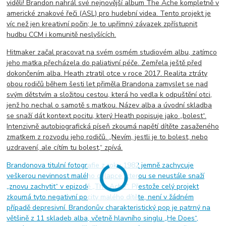
viděli! Brandon nahrál své nejnovější album The Ache kompletně v
americké znakové řeči (ASL) pro hudební videa. Tento projekt je
víc než jen kreativní počin; Je to upřímný závazek zpřístupnit
hudbu CCM i komunitě neslyšících.
Hitmaker začal pracovat na svém osmém studiovém albu, zatímco
jeho matka přecházela do paliativní péče. Zemřela ještě před
dokončením alba. Heath ztratil otce v roce 2017. Realita ztráty
obou rodičů během šesti let přiměla Brandona zamyslet se nad
svým dětstvím a složitou cestou, která ho vedla k odpuštění otci,
jenž ho nechal o samotě s matkou. Název alba a úvodní skladba
se snaží dát kontext pocitu, který Heath popisuje jako „bolest“.
Intenzivně autobiografická píseň zkoumá napětí dítěte zasaženého
zmatkem z rozvodu jeho rodičů. „Nevím, jestli je to bolest, nebo
uzdravení, ale cítím tu bolest,“ zpívá.
Brandonova titulní fotografie z roku 1982 jemně zachycuje
veškerou nevinnost malého chlapce, kterou se neustále snaží
„znovu zachytit“ v epizodě „The Ache“. Přestože celý projekt
zkoumá tyto negativní pocity malého dítěte, není v žádném
případě depresivní. Brandonův charakteristický pop je patrný na
většině z 11 skladeb alba, včetně hlavního singlu „He Does“,