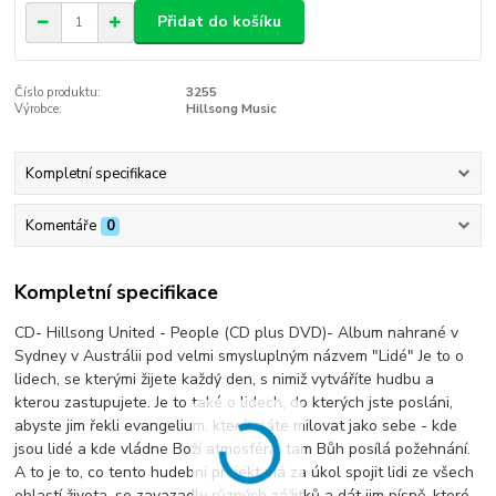
Přidat do košíku
Číslo produktu:
3255
Výrobce:
Hillsong Music
Kompletní specifikace
Komentáře
0
Kompletní specifikace
CD- Hillsong United - People (CD plus DVD)- Album nahrané v
Sydney v Austrálii pod velmi smysluplným názvem "Lidé" Je to o
lidech, se kterými žijete každý den, s nimiž vytváříte hudbu a
kterou zastupujete. Je to také o lidech, do kterých jste posláni,
abyste jim řekli evangelium, které máte milovat jako sebe - kde
jsou lidé a kde vládne Boží atmosféra, tam Bůh posílá požehnání.
A to je to, co tento hudební projekt má za úkol spojit lidi ze všech
oblastí života, se zavazadly různých zážitků a dát jim písně, které