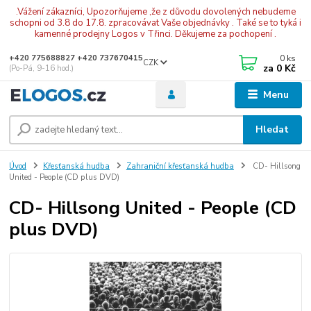
.Vážení zákazníci, Upozorňujeme ,že z důvodu dovolených nebudeme
schopni od 3.8 do 17.8. zpracovávat Vaše objednávky . Také se to tyká i
kamenné prodejny Logos v Třinci. Děkujeme za pochopení .
0
ks
+420 775688827 +420 737670415
CZK
za
0 Kč
(Po-Pá, 9-16 hod.)
Menu
Hledat
Úvod
Křesťanská hudba
Zahraniční křesťanská hudba
CD- Hillsong
United - People (CD plus DVD)
CD- Hillsong United - People (CD
plus DVD)