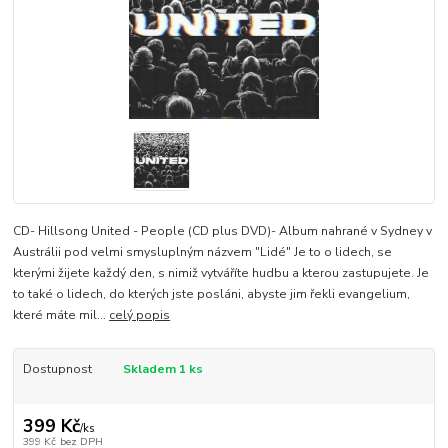
CD- Hillsong United - People (CD plus DVD)- Album nahrané v Sydney v
Austrálii pod velmi smysluplným názvem "Lidé" Je to o lidech, se
kterými žijete každý den, s nimiž vytváříte hudbu a kterou zastupujete. Je
to také o lidech, do kterých jste posláni, abyste jim řekli evangelium,
které máte mil...
celý popis
Dostupnost
Skladem 1 ks
399 Kč
/
ks
399 Kč
bez DPH