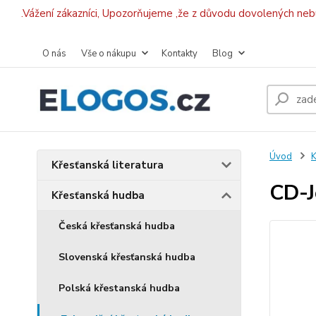
.Vážení zákazníci, Upozorňujeme ,že z důvodu dovolených ne
O nás
Vše o nákupu
Kontakty
Blog
Úvod
K
Křesťanská literatura
CD-J
Křesťanská hudba
Česká křesťanská hudba
Slovenská křesťanská hudba
Polská křestanská hudba