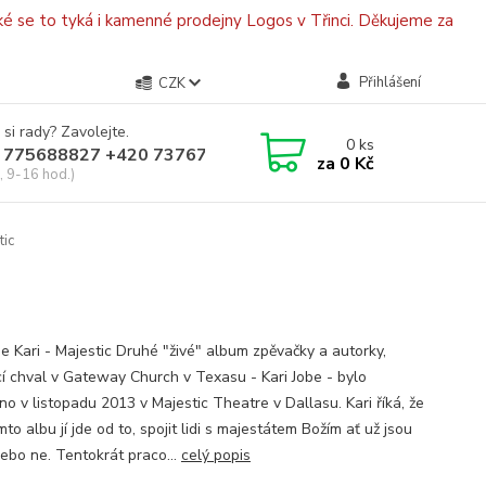
é se to tyká i kamenné prodejny Logos v Třinci. Děkujeme za
Přihlášení
CZK
 si rady? Zavolejte.
0
ks
 775688827 +420 737670415
za
0 Kč
, 9-16 hod.)
tic
e Kari - Majestic Druhé "živé" album zpěvačky a autorky,
í chval v Gateway Church v Texasu - Kari Jobe - bylo
no v listopadu 2013 v Majestic Theatre v Dallasu. Kari říká, že
mto albu jí jde od to, spojit lidi s majestátem Božím ať už jsou
nebo ne. Tentokrát praco...
celý popis