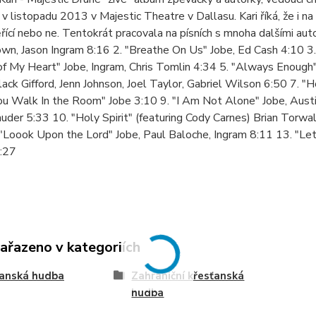
v listopadu 2013 v Majestic Theatre v Dallasu. Kari říká, že i na 
ěřící nebo ne. Tentokrát pracovala na písních s mnoha dalšími au
wn, Jason Ingram 8:16 2. "Breathe On Us" Jobe, Ed Cash 4:10 3.
f My Heart" Jobe, Ingram, Chris Tomlin 4:34 5. "Always Enough"
lack Gifford, Jenn Johnson, Joel Taylor, Gabriel Wilson 6:50 7. 
u Walk In the Room" Jobe 3:10 9. "I Am Not Alone" Jobe, Austi
uder 5:33 10. "Holy Spirit" (featuring Cody Carnes) Brian Torwal
 "Loook Upon the Lord" Jobe, Paul Baloche, Ingram 8:11 13. "L
3:27
zařazeno v kategoriích
ťanská hudba
Zahraniční křesťanská
hudba