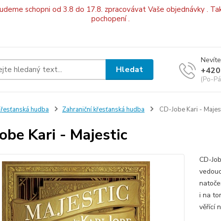
budeme schopni od 3.8 do 17.8. zpracovávat Vaše objednávky . Tak
pochopení .
Nevíte
Hledat
+420
(Po-Pá
řesťanská hudba
Zahraniční křesťanská hudba
CD-Jobe Kari - Majes
obe Kari - Majestic
CD-Job
vedouc
natoče
i na to
věřící 