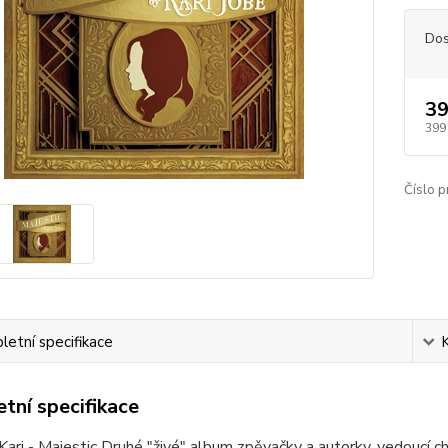
Dos
39
399
Číslo p
etní specifikace
tní specifikace
ari - Majestic Druhé "živé" album zpěvačky a autorky, vedoucí c