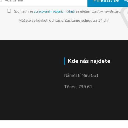
Přihlásit se
Souhlasím se
zpracováním osobních údajů
za účelem rozesílky newsletteru.
Můžete se kdykoli odhlásit. Zasíláme jednou za 14 dní.
Kde nás najdete
Náměstí Míru 551
Třinec, 739 61