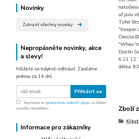
Novinky
natočeno 
už jsou v
Tofer Bro
Zobrazit všechny novinky
"Keeper o
Christa B
"When Yo
Nepropásněte novinky, akce
Dustin Sa
a slevy!
6:21 12.
délka: 8
Můžete se kdykoli odhlásit. Zasíláme
jednou za 14 dní.
Přihlásit se
Souhlasím se
zpracováním osobních údajů
za účelem
Zboží 
rozesílky newsletteru.
Křes
Informace pro zákazníky