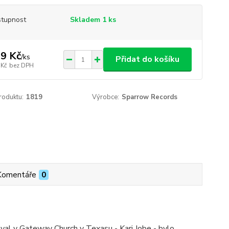
tupnost
Skladem 1 ks
9 Kč
/
ks
Přidat do košíku
 Kč
bez DPH
roduktu:
1819
Výrobce:
Sparrow Records
Komentáře
0
hval v Gateway Church v Texasu - Kari Jobe - bylo