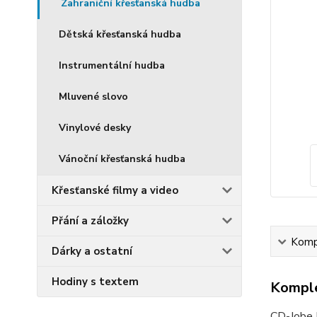
Zahraniční křesťanská hudba
Dětská křesťanská hudba
Instrumentální hudba
Mluvené slovo
Vinylové desky
Vánoční křesťanská hudba
Křesťanské filmy a video
Přání a záložky
Kompl
Dárky a ostatní
Hodiny s textem
Komple
CD-Jobe K