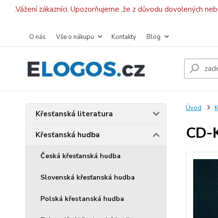
.Vážení zákazníci, Upozorňujeme ,že z důvodu dovolených ne
O nás
Vše o nákupu
Kontakty
Blog
Úvod
K
Křesťanská literatura
CD-K
Křesťanská hudba
Česká křesťanská hudba
Slovenská křesťanská hudba
Polská křestanská hudba