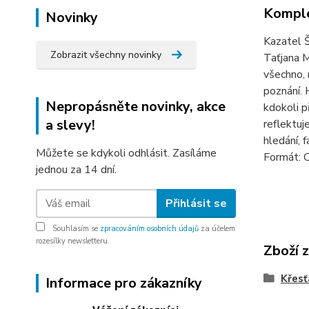
Komple
Novinky
Kazatel Š
Zobrazit všechny novinky
Taťjana M
všechno,
poznání. 
Nepropásněte novinky, akce
kdokoli p
a slevy!
reflektuj
hledání, 
Můžete se kdykoli odhlásit. Zasíláme
Formát: 
jednou za 14 dní.
Přihlásit se
Souhlasím se
zpracováním osobních údajů
za účelem
rozesílky newsletteru.
Zboží 
Křes
Informace pro zákazníky