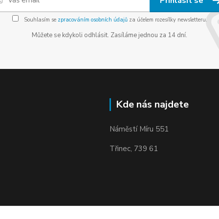
Přihlásit se
Souhlasím se
zpracováním osobních údajů
za účelem rozesílky newsletteru.
Můžete se kdykoli odhlásit. Zasíláme jednou za 14 dní.
Kde nás najdete
Náměstí Míru 551
Třinec, 739 61