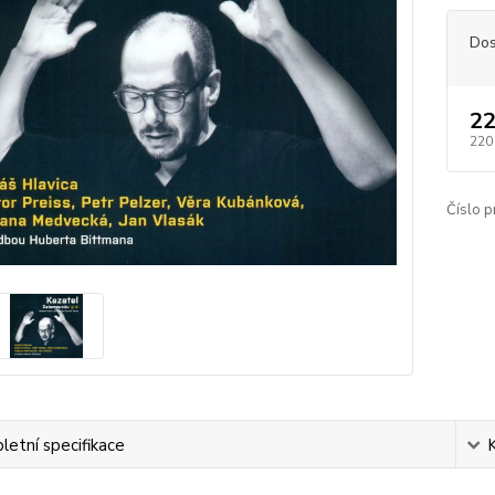
Dos
22
220
Číslo p
etní specifikace