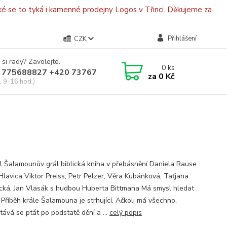
é se to tyká i kamenné prodejny Logos v Třinci. Děkujeme za
Přihlášení
CZK
 si rady? Zavolejte.
0
ks
 775688827 +420 737670415
za
0 Kč
, 9-16 hod.)
l Šalamounův grál biblická kniha v přebásnění Daniela Rause
Hlavica Viktor Preiss, Petr Pelzer, Věra Kubánková, Taťjana
ká, Jan Vlasák s hudbou Huberta Bittmana Má smysl hledat
 Příběh krále Šalamouna je strhující. Ačkoli má všechno,
tává se ptát po podstatě dění a ...
celý popis