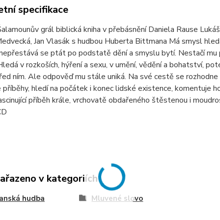
tní specifikace
alamounův grál biblická kniha v přebásnění Daniela Rause Lukáš 
edvecká, Jan Vlasák s hudbou Huberta Bittmana Má smysl hledat
 nepřestává se ptát po podstatě dění a smyslu bytí. Nestačí m
Hledá v rozkoších, hýření a sexu, v umění, vědění a bohatství, pot
řed ním. Ale odpověď mu stále uniká. Na své cestě se rozhodne
e příběhy, hledí na počátek i konec lidské existence, komentuje 
fascinující příběh krále, vrchovatě obdařeného štěstenou i moudro
CD
zařazeno v kategoriích
ťanská hudba
Mluvené slovo