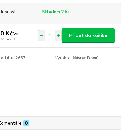
tupnost
Skladem 2 ks
0 Kč
/
ks
Přidat do košíku
 Kč
bez DPH
roduktu:
2657
Výrobce:
Návrat Domů
Komentáře
0