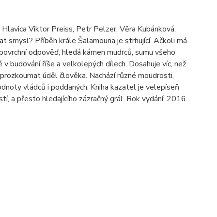
Hlavica Viktor Preiss, Petr Pelzer, Věra Kubánková,
 smysl? Příběh krále Šalamouna je strhující. Ačkoli má
u povrchní odpověď, hledá kámen mudrců, sumu všeho
é v budování říše a velkolepých dílech. Dosahuje víc, než
 prozkoumat úděl člověka. Nachází různé moudrosti,
hodnoty vládců i poddaných. Kniha kazatel je velepíseň
stí, a přesto hledajícího zázračný grál. Rok vydání: 2016