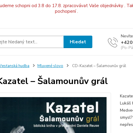
budeme schopni od 3.8 do 17.8. zpracovávat Vaše objednávky . Tak
pochopení .
Nevíte
Hledat
+420
(Po-Pá
řesťanská hudba
Mluvené slovo
CD-Kazatel – Šalamounův grál
azatel – Šalamounův grál
Kazate
Lukáš 
Medvec
smysl?
nepřes