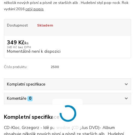
několik nových písní a písně ze starších alb . Hudební styl:pop-rock. Rok
vydání:2016
celý popis
Dostupnost
Skladem
349 Kč
/
ks
349 Kč
bez DPH
Momentálně není k dispozici
Číslo produktu:
2500
Kompletní specifikace
Komentáře
0
Kompletní specifikace
CD-Kloc, Grzegorz - Idê po wodzie (CD plus DVD)- Album
obsahuje několik nových písní a písně ze starších alb . Hudební