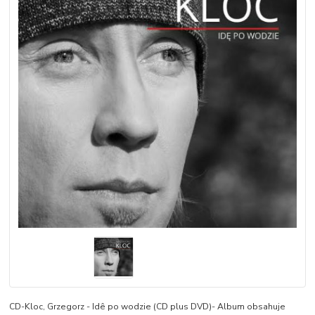
CD-Kloc, Grzegorz - Idê po wodzie (CD plus DVD)- Album obsahuje