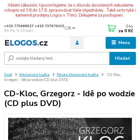
.Vážení zákazníci, Upozorňujeme ,že z důvodu dovolených nebudeme
schopni od 3.8 do 17.8. zpracovávat Vaše objednávky . Také se to tyká i
kamenné prodejny Logos v Třinci. Děkujeme za pochopení .
0
ks
+420 775688827 +420 737670415
CZK
za
0 Kč
(Po-Pá, 9-16 hod.)
Menu
Hledat
Úvod
Křesťanská hudba
Polská křestanská hudba
CD-Kloc,
Grzegorz - Idê po wodzie (CD plus DVD)
CD-Kloc, Grzegorz - Idê po wodzie
(CD plus DVD)